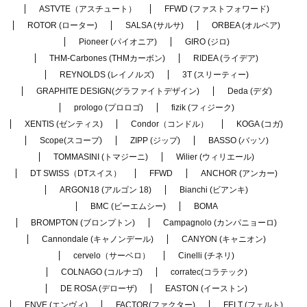
ASTVTE（アスチュート）
FFWD (ファストフォワード)
ROTOR (ローター)
SALSA (サルサ)
ORBEA (オルベア)
Pioneer (パイオニア)
GIRO (ジロ)
THM-Carbones (THMカーボン)
RIDEA (ライデア)
REYNOLDS (レイノルズ)
3T (スリーティー)
GRAPHITE DESIGN(グラファイトデザイン)
Deda (デダ)
prologo (プロロゴ)
fizik (フィジーク)
XENTIS (ゼンティス)
Condor（コンドル）
KOGA (コガ)
Scope(スコープ)
ZIPP (ジップ)
BASSO (バッソ)
TOMMASINI (トマジーニ)
Wilier (ウィリエール)
DT SWISS（DTスイス）
FFWD
ANCHOR (アンカー)
ARGON18 (アルゴン 18)
Bianchi (ビアンキ)
BMC (ビーエムシー)
BOMA
BROMPTON (ブロンプトン)
Campagnolo (カンパニョーロ)
Cannondale (キャノンデール)
CANYON (キャニオン)
cervelo（サーベロ）
Cinelli (チネリ)
COLNAGO (コルナゴ)
corratec(コラテック)
DE ROSA (デローザ)
EASTON (イーストン)
ENVE (エンヴィ)
FACTOR(ファクター)
FELT (フェルト)