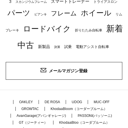
スマートトレーナー
3
トライアスロン
スカンジウムフレーム
パーツ
ホイール
フレーム
リム
ビアンキ
新着
ロードバイク
ブレーキ
折りたたみ自転車
中古
新製品
試乗
電動アシスト自転車
決算
メールマガジン登録
OAKLEY
DE ROSA
UDOG
MUC-OFF
GROWTAC
KhodaaBloom（コーダーブルーム）
AvanGarage(アバンギャレージ)
PASSONI(パッソーニ)
GT（ジーティー）
KhodaaBloo（コーダブルーム）