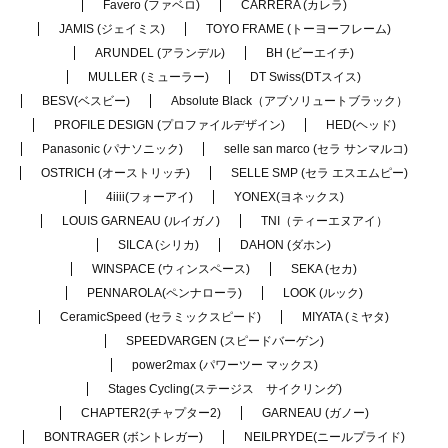
Favero (ファベロ)
CARRERA (カレラ)
JAMIS (ジェイミス)
TOYO FRAME (トーヨーフレーム)
ARUNDEL (アランデル)
BH (ビーエイチ)
MULLER (ミューラー)
DT Swiss(DTスイス)
BESV(ベスビー)
Absolute Black（アブソリュートブラック）
PROFILE DESIGN (プロファイルデザイン)
HED(ヘッド)
Panasonic (パナソニック)
selle san marco (セラ サンマルコ)
OSTRICH (オーストリッチ)
SELLE SMP (セラ エスエムピー)
4iiii(フォーアイ)
YONEX(ヨネックス)
LOUIS GARNEAU (ルイガノ)
TNI（ティーエヌアイ）
SILCA (シリカ)
DAHON (ダホン)
WINSPACE (ウィンスペース)
SEKA (セカ)
PENNAROLA(ペンナローラ)
LOOK (ルック)
CeramicSpeed (セラミックスピード)
MIYATA (ミヤタ)
SPEEDVARGEN (スピードバーゲン)
power2max (パワーツー マックス)
Stages Cycling(ステージス サイクリング)
CHAPTER2(チャプター2)
GARNEAU (ガノー)
BONTRAGER (ボントレガー)
NEILPRYDE(ニールプライド)