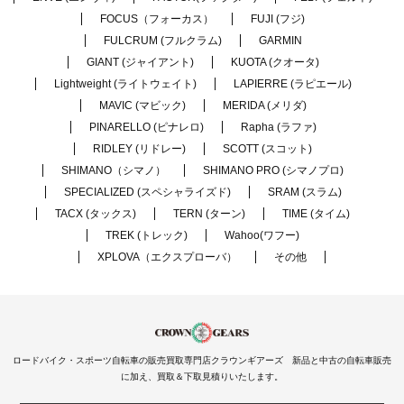
FOCUS（フォーカス）
FUJI (フジ)
FULCRUM (フルクラム)
GARMIN
GIANT (ジャイアント)
KUOTA (クオータ)
Lightweight (ライトウェイト)
LAPIERRE (ラピエール)
MAVIC (マビック)
MERIDA (メリダ)
PINARELLO (ピナレロ)
Rapha (ラファ)
RIDLEY (リドレー)
SCOTT (スコット)
SHIMANO（シマノ）
SHIMANO PRO (シマノプロ)
SPECIALIZED (スペシャライズド)
SRAM (スラム)
TACX (タックス)
TERN (ターン)
TIME (タイム)
TREK (トレック)
Wahoo(ワフー)
XPLOVA（エクスプローバ）
その他
ロードバイク・スポーツ自転車の販売買取専門店クラウンギアーズ 新品と中古の自転車販売
に加え、買取＆下取見積りいたします。