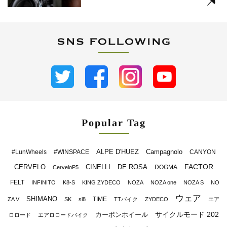
Popular Tag
ALPE D'HUEZ
Campagnolo
#LunWheels
#WINSPACE
CANYON
FACTOR
CERVELO
CINELLI
DE ROSA
DOGMA
CerveloP5
FELT
INFINITO
K8-S
KING ZYDECO
NOZA
NOZA one
NOZA S
NO
ウェア
SHIMANO
TIME
ZA V
SK
sl8
TTバイク
ZYDECO
エア
サイクルモード 202
カーボンホイール
ロロード
エアロロードバイク