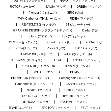
ASTVTE（アスチュート）
FFWD (ファストフォワード)
ROTOR (ローター)
SALSA (サルサ)
ORBEA (オルベア)
Pioneer (パイオニア)
GIRO (ジロ)
THM-Carbones (THMカーボン)
RIDEA (ライデア)
REYNOLDS (レイノルズ)
3T (スリーティー)
GRAPHITE DESIGN(グラファイトデザイン)
Deda (デダ)
prologo (プロロゴ)
fizik (フィジーク)
XENTIS (ゼンティス)
Condor（コンドル）
KOGA (コガ)
Scope(スコープ)
ZIPP (ジップ)
BASSO (バッソ)
TOMMASINI (トマジーニ)
Wilier (ウィリエール)
DT SWISS（DTスイス）
FFWD
ANCHOR (アンカー)
ARGON18 (アルゴン 18)
Bianchi (ビアンキ)
BMC (ビーエムシー)
BOMA
BROMPTON (ブロンプトン)
Campagnolo (カンパニョーロ)
Cannondale (キャノンデール)
CANYON (キャニオン)
cervelo（サーベロ）
Cinelli (チネリ)
COLNAGO (コルナゴ)
corratec(コラテック)
DE ROSA (デローザ)
EASTON (イーストン)
ENVE (エンヴィ)
FACTOR(ファクター)
FELT (フェルト)