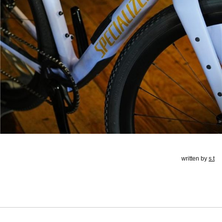
written by
s.t