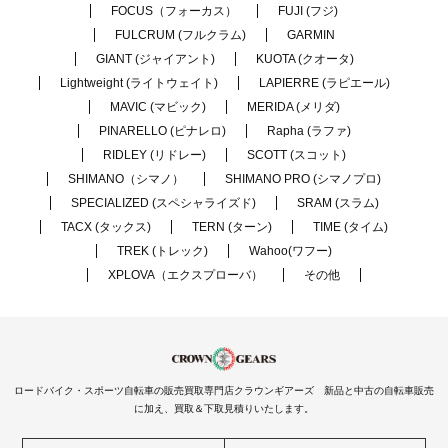
FOCUS（フォーカス）
FUJI (フジ)
FULCRUM (フルクラム)
GARMIN
GIANT (ジャイアント)
KUOTA (クオータ)
Lightweight (ライトウェイト)
LAPIERRE (ラピエール)
MAVIC (マビック)
MERIDA (メリダ)
PINARELLO (ピナレロ)
Rapha (ラファ)
RIDLEY (リドレー)
SCOTT (スコット)
SHIMANO（シマノ）
SHIMANO PRO (シマノプロ)
SPECIALIZED (スペシャライズド)
SRAM (スラム)
TACX (タックス)
TERN (ターン)
TIME (タイム)
TREK (トレック)
Wahoo(ワフー)
XPLOVA（エクスプローバ）
その他
ロードバイク・スポーツ自転車の販売買取専門店クラウンギアーズ 新品と中古の自転車販売
に加え、買取＆下取見積りいたします。