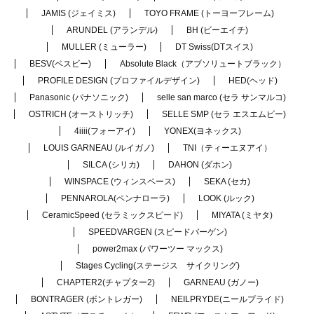
JAMIS (ジェイミス)
TOYO FRAME (トーヨーフレーム)
ARUNDEL (アランデル)
BH (ビーエイチ)
MULLER (ミューラー)
DT Swiss(DTスイス)
BESV(ベスビー)
Absolute Black（アブソリュートブラック）
PROFILE DESIGN (プロファイルデザイン)
HED(ヘッド)
Panasonic (パナソニック)
selle san marco (セラ サンマルコ)
OSTRICH (オーストリッチ)
SELLE SMP (セラ エスエムピー)
4iiii(フォーアイ)
YONEX(ヨネックス)
LOUIS GARNEAU (ルイガノ)
TNI（ティーエヌアイ）
SILCA (シリカ)
DAHON (ダホン)
WINSPACE (ウィンスペース)
SEKA (セカ)
PENNAROLA(ペンナローラ)
LOOK (ルック)
CeramicSpeed (セラミックスピード)
MIYATA (ミヤタ)
SPEEDVARGEN (スピードバーゲン)
power2max (パワーツー マックス)
Stages Cycling(ステージス サイクリング)
CHAPTER2(チャプター2)
GARNEAU (ガノー)
BONTRAGER (ボントレガー)
NEILPRYDE(ニールプライド)