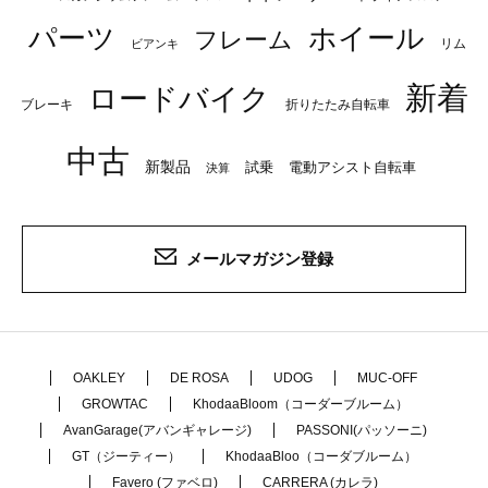
パーツ
ホイール
フレーム
リム
ビアンキ
新着
ロードバイク
ブレーキ
折りたたみ自転車
中古
新製品
試乗
電動アシスト自転車
決算
メールマガジン登録
OAKLEY
DE ROSA
UDOG
MUC-OFF
GROWTAC
KhodaaBloom（コーダーブルーム）
AvanGarage(アバンギャレージ)
PASSONI(パッソーニ)
GT（ジーティー）
KhodaaBloo（コーダブルーム）
Favero (ファベロ)
CARRERA (カレラ)