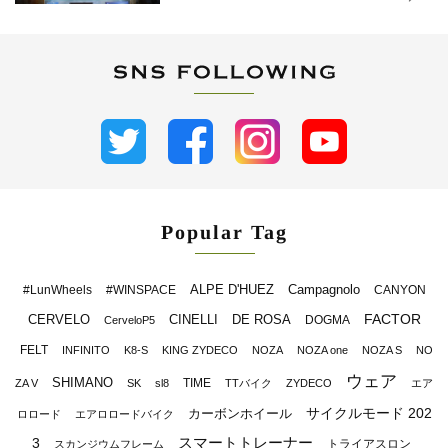
Popular Tag
ALPE D'HUEZ
Campagnolo
#LunWheels
#WINSPACE
CANYON
FACTOR
CERVELO
CINELLI
DE ROSA
DOGMA
CerveloP5
FELT
INFINITO
K8-S
KING ZYDECO
NOZA
NOZA one
NOZA S
NO
ウェア
SHIMANO
TIME
ZA V
SK
sl8
TTバイク
ZYDECO
エア
サイクルモード 202
カーボンホイール
ロロード
エアロロードバイク
スマートトレーナー
3
トライアスロン
スカンジウムフレーム