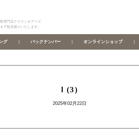
取専門店クラウンギアーズ
＆下取見積りいたします。
オンラインショップ
バックナンバー
ング
l (3)
2025年02月22日