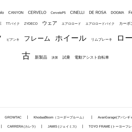
F
lo
CERVELO
CINELLI
DE ROSA
CANYON
DOGMA
CerveloP5
ウェア
カーボ
E
TTバイク
ZYDECO
エアロロード
エアロロードバイク
ロ
ツ
ホイール
フレーム
リムブレーキ
ビアンキ
古
新製品
試乗
電動アシスト自転車
決算
GROWTAC
KhodaaBloom（コーダーブルーム）
AvanGarage(アバン
CARRERA (カレラ)
JAMIS (ジェイミス)
TOYO FRAME (トーヨーフレ