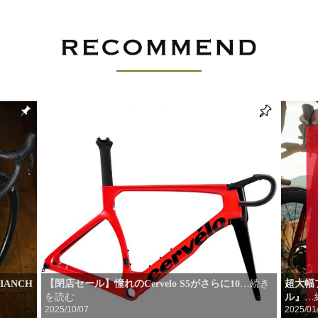
ANCH
【閉店セール】憧れのCervelo S5がさらに10
超大幅
…続き
を読む
ル』
…
2025/10/07
2025/01