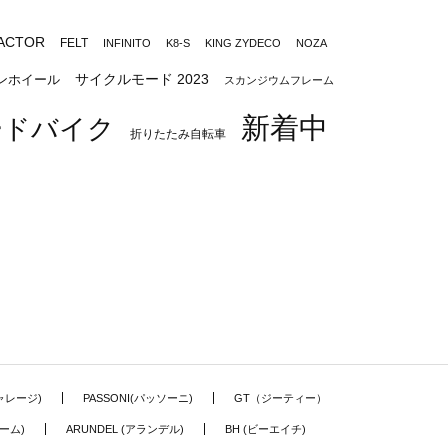
ACTOR
FELT
INFINITO
K8-S
KING ZYDECO
NOZA
サイクルモード 2023
ンホイール
スカンジウムフレーム
新着中
ードバイク
折りたたみ自転車
ギャレージ)
PASSONI(パッソーニ)
GT（ジーティー）
ーム)
ARUNDEL (アランデル)
BH (ビーエイチ)