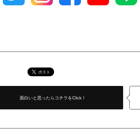
面白いと思ったら
コチラをClick！