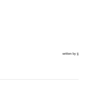
written by
ti