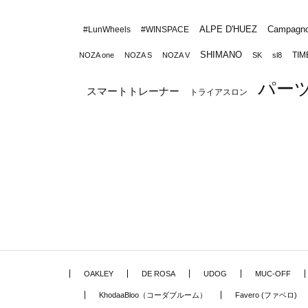
ALPE D'HUEZ
Campagno
#LunWheels
#WINSPACE
SHIMANO
TIM
NOZA one
NOZA S
NOZA V
SK
sl8
パー
スマートトレーナー
トライアスロン
OAKLEY
DE ROSA
UDOG
MUC-OFF
KhodaaBloo（コーダブルーム）
Favero (ファベロ)