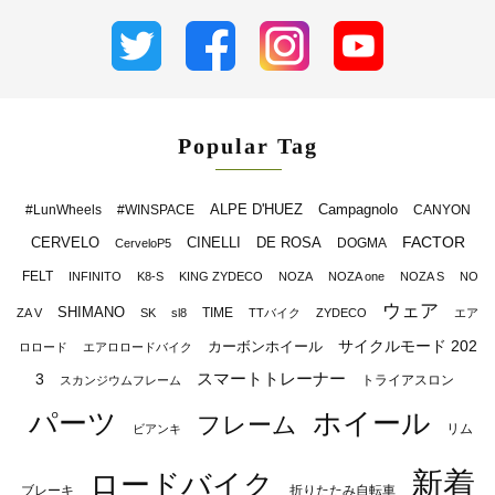
Popular Tag
ALPE D'HUEZ
Campagnolo
#LunWheels
#WINSPACE
CANYON
FACTOR
CERVELO
CINELLI
DE ROSA
DOGMA
CerveloP5
FELT
INFINITO
K8-S
KING ZYDECO
NOZA
NOZA one
NOZA S
NO
ウェア
SHIMANO
TIME
ZA V
SK
sl8
TTバイク
ZYDECO
エア
サイクルモード 202
カーボンホイール
ロロード
エアロロードバイク
スマートトレーナー
3
トライアスロン
スカンジウムフレーム
パーツ
ホイール
フレーム
リム
ビアンキ
新着
ロードバイク
ブレーキ
折りたたみ自転車