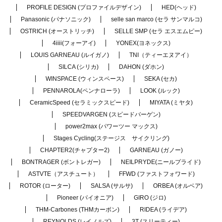
PROFILE DESIGN (プロファイルデザイン)
HED(ヘッド)
Panasonic (パナソニック)
selle san marco (セラ サンマルコ)
OSTRICH (オーストリッチ)
SELLE SMP (セラ エスエムピー)
4iiii(フォーアイ)
YONEX(ヨネックス)
LOUIS GARNEAU (ルイガノ)
TNI（ティーエヌアイ）
SILCA (シリカ)
DAHON (ダホン)
WINSPACE (ウィンスペース)
SEKA (セカ)
PENNAROLA(ペンナローラ)
LOOK (ルック)
CeramicSpeed (セラミックスピード)
MIYATA (ミヤタ)
SPEEDVARGEN (スピードバーゲン)
power2max (パワーツー マックス)
Stages Cycling(ステージス サイクリング)
CHAPTER2(チャプター2)
GARNEAU (ガノー)
BONTRAGER (ボントレガー)
NEILPRYDE(ニールプライド)
ASTVTE（アスチュート）
FFWD (ファストフォワード)
ROTOR (ローター)
SALSA (サルサ)
ORBEA (オルベア)
Pioneer (パイオニア)
GIRO (ジロ)
THM-Carbones (THMカーボン)
RIDEA (ライデア)
REYNOLDS (レイノルズ)
3T (スリーティー)