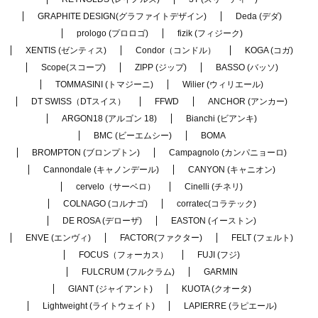
GRAPHITE DESIGN(グラファイトデザイン)
Deda (デダ)
prologo (プロロゴ)
fizik (フィジーク)
XENTIS (ゼンティス)
Condor（コンドル）
KOGA (コガ)
Scope(スコープ)
ZIPP (ジップ)
BASSO (バッソ)
TOMMASINI (トマジーニ)
Wilier (ウィリエール)
DT SWISS（DTスイス）
FFWD
ANCHOR (アンカー)
ARGON18 (アルゴン 18)
Bianchi (ビアンキ)
BMC (ビーエムシー)
BOMA
BROMPTON (ブロンプトン)
Campagnolo (カンパニョーロ)
Cannondale (キャノンデール)
CANYON (キャニオン)
cervelo（サーベロ）
Cinelli (チネリ)
COLNAGO (コルナゴ)
corratec(コラテック)
DE ROSA (デローザ)
EASTON (イーストン)
ENVE (エンヴィ)
FACTOR(ファクター)
FELT (フェルト)
FOCUS（フォーカス）
FUJI (フジ)
FULCRUM (フルクラム)
GARMIN
GIANT (ジャイアント)
KUOTA (クオータ)
Lightweight (ライトウェイト)
LAPIERRE (ラピエール)