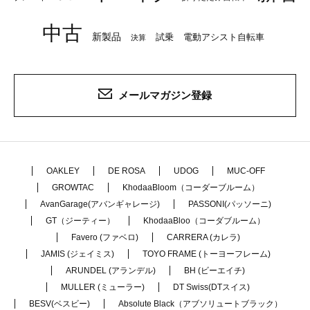
中古
新製品
試乗
電動アシスト自転車
決算
メールマガジン登録
OAKLEY
DE ROSA
UDOG
MUC-OFF
GROWTAC
KhodaaBloom（コーダーブルーム）
AvanGarage(アバンギャレージ)
PASSONI(パッソーニ)
GT（ジーティー）
KhodaaBloo（コーダブルーム）
Favero (ファベロ)
CARRERA (カレラ)
JAMIS (ジェイミス)
TOYO FRAME (トーヨーフレーム)
ARUNDEL (アランデル)
BH (ビーエイチ)
MULLER (ミューラー)
DT Swiss(DTスイス)
BESV(ベスビー)
Absolute Black（アブソリュートブラック）