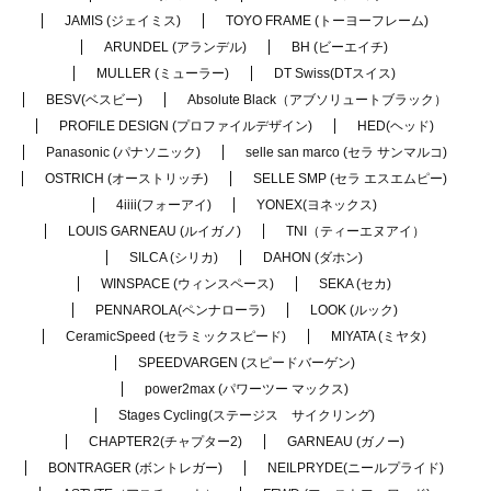
JAMIS (ジェイミス)
TOYO FRAME (トーヨーフレーム)
ARUNDEL (アランデル)
BH (ビーエイチ)
MULLER (ミューラー)
DT Swiss(DTスイス)
BESV(ベスビー)
Absolute Black（アブソリュートブラック）
PROFILE DESIGN (プロファイルデザイン)
HED(ヘッド)
Panasonic (パナソニック)
selle san marco (セラ サンマルコ)
OSTRICH (オーストリッチ)
SELLE SMP (セラ エスエムピー)
4iiii(フォーアイ)
YONEX(ヨネックス)
LOUIS GARNEAU (ルイガノ)
TNI（ティーエヌアイ）
SILCA (シリカ)
DAHON (ダホン)
WINSPACE (ウィンスペース)
SEKA (セカ)
PENNAROLA(ペンナローラ)
LOOK (ルック)
CeramicSpeed (セラミックスピード)
MIYATA (ミヤタ)
SPEEDVARGEN (スピードバーゲン)
power2max (パワーツー マックス)
Stages Cycling(ステージス サイクリング)
CHAPTER2(チャプター2)
GARNEAU (ガノー)
BONTRAGER (ボントレガー)
NEILPRYDE(ニールプライド)