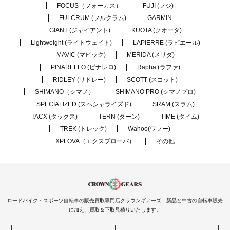
FOCUS（フォーカス）
FUJI (フジ)
FULCRUM (フルクラム)
GARMIN
GIANT (ジャイアント)
KUOTA (クオータ)
Lightweight (ライトウェイト)
LAPIERRE (ラピエール)
MAVIC (マビック)
MERIDA (メリダ)
PINARELLO (ピナレロ)
Rapha (ラファ)
RIDLEY (リドレー)
SCOTT (スコット)
SHIMANO（シマノ）
SHIMANO PRO (シマノプロ)
SPECIALIZED (スペシャライズド)
SRAM (スラム)
TACX (タックス)
TERN (ターン)
TIME (タイム)
TREK (トレック)
Wahoo(ワフー)
XPLOVA（エクスプローバ）
その他
ロードバイク・スポーツ自転車の販売買取専門店クラウンギアーズ 新品と中古の自転車販売
に加え、買取＆下取見積りいたします。