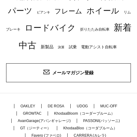
パーツ
ホイール
フレーム
リム
ビアンキ
新着
ロードバイク
ブレーキ
折りたたみ自転車
中古
新製品
試乗
電動アシスト自転車
決算
メールマガジン登録
OAKLEY
DE ROSA
UDOG
MUC-OFF
GROWTAC
KhodaaBloom（コーダーブルーム）
AvanGarage(アバンギャレージ)
PASSONI(パッソーニ)
GT（ジーティー）
KhodaaBloo（コーダブルーム）
Favero (ファベロ)
CARRERA (カレラ)