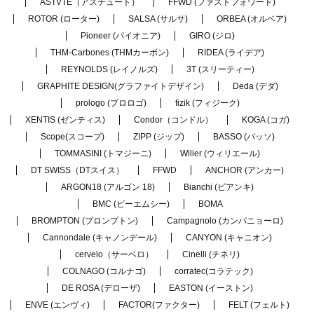
ASTVTE（アスチュート）
FFWD (ファストフォワード)
ROTOR (ローター)
SALSA (サルサ)
ORBEA (オルベア)
Pioneer (パイオニア)
GIRO (ジロ)
THM-Carbones (THMカーボン)
RIDEA (ライデア)
REYNOLDS (レイノルズ)
3T (スリーティー)
GRAPHITE DESIGN(グラファイトデザイン)
Deda (デダ)
prologo (プロロゴ)
fizik (フィジーク)
XENTIS (ゼンティス)
Condor（コンドル）
KOGA (コガ)
Scope(スコープ)
ZIPP (ジップ)
BASSO (バッソ)
TOMMASINI (トマジーニ)
Wilier (ウィリエール)
DT SWISS（DTスイス）
FFWD
ANCHOR (アンカー)
ARGON18 (アルゴン 18)
Bianchi (ビアンキ)
BMC (ビーエムシー)
BOMA
BROMPTON (ブロンプトン)
Campagnolo (カンパニョーロ)
Cannondale (キャノンデール)
CANYON (キャニオン)
cervelo（サーベロ）
Cinelli (チネリ)
COLNAGO (コルナゴ)
corratec(コラテック)
DE ROSA (デローザ)
EASTON (イーストン)
ENVE (エンヴィ)
FACTOR(ファクター)
FELT (フェルト)