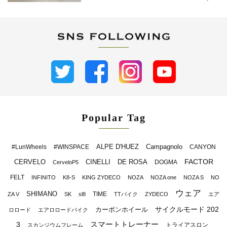
Popular Tag
ALPE D'HUEZ
Campagnolo
#LunWheels
#WINSPACE
CANYON
FACTOR
CERVELO
CINELLI
DE ROSA
DOGMA
CerveloP5
FELT
INFINITO
K8-S
KING ZYDECO
NOZA
NOZA one
NOZA S
NO
ウェア
SHIMANO
TIME
ZA V
SK
sl8
TTバイク
ZYDECO
エア
サイクルモード 202
カーボンホイール
ロロード
エアロロードバイク
スマートトレーナー
3
トライアスロン
スカンジウムフレーム