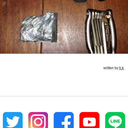
written by
h.k