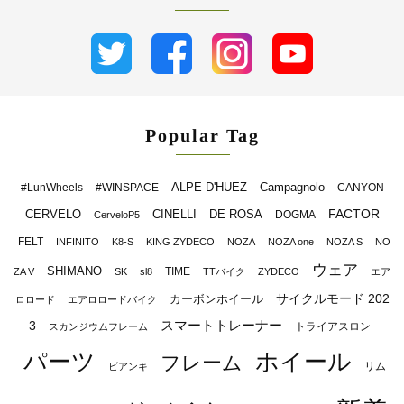
Popular Tag
ALPE D'HUEZ
Campagnolo
#LunWheels
#WINSPACE
CANYON
FACTOR
CERVELO
CINELLI
DE ROSA
DOGMA
CerveloP5
FELT
INFINITO
K8-S
KING ZYDECO
NOZA
NOZA one
NOZA S
NO
ウェア
SHIMANO
TIME
ZA V
SK
sl8
TTバイク
ZYDECO
エア
サイクルモード 202
カーボンホイール
ロロード
エアロロードバイク
スマートトレーナー
3
トライアスロン
スカンジウムフレーム
パーツ
ホイール
フレーム
リム
ビアンキ