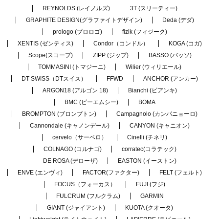
REYNOLDS (レイノルズ)
3T (スリーティー)
GRAPHITE DESIGN(グラファイトデザイン)
Deda (デダ)
prologo (プロロゴ)
fizik (フィジーク)
XENTIS (ゼンティス)
Condor（コンドル）
KOGA (コガ)
Scope(スコープ)
ZIPP (ジップ)
BASSO (バッソ)
TOMMASINI (トマジーニ)
Wilier (ウィリエール)
DT SWISS（DTスイス）
FFWD
ANCHOR (アンカー)
ARGON18 (アルゴン 18)
Bianchi (ビアンキ)
BMC (ビーエムシー)
BOMA
BROMPTON (ブロンプトン)
Campagnolo (カンパニョーロ)
Cannondale (キャノンデール)
CANYON (キャニオン)
cervelo（サーベロ）
Cinelli (チネリ)
COLNAGO (コルナゴ)
corratec(コラテック)
DE ROSA (デローザ)
EASTON (イーストン)
ENVE (エンヴィ)
FACTOR(ファクター)
FELT (フェルト)
FOCUS（フォーカス）
FUJI (フジ)
FULCRUM (フルクラム)
GARMIN
GIANT (ジャイアント)
KUOTA (クオータ)