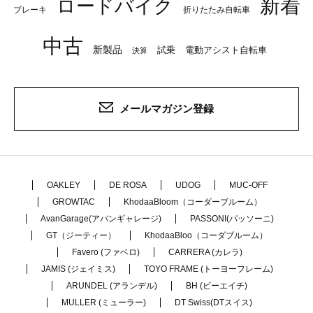
新着
ロードバイク
ブレーキ
折りたたみ自転車
中古
新製品
試乗
電動アシスト自転車
決算
メールマガジン登録
OAKLEY
DE ROSA
UDOG
MUC-OFF
GROWTAC
KhodaaBloom（コーダーブルーム）
AvanGarage(アバンギャレージ)
PASSONI(パッソーニ)
GT（ジーティー）
KhodaaBloo（コーダブルーム）
Favero (ファベロ)
CARRERA (カレラ)
JAMIS (ジェイミス)
TOYO FRAME (トーヨーフレーム)
ARUNDEL (アランデル)
BH (ビーエイチ)
MULLER (ミューラー)
DT Swiss(DTスイス)