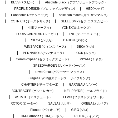
BESV(ベスビー)
Absolute Black（アブソリュートブラック）
PROFILE DESIGN (プロファイルデザイン)
HED(ヘッド)
Panasonic (パナソニック)
selle san marco (セラ サンマルコ)
OSTRICH (オーストリッチ)
SELLE SMP (セラ エスエムピー)
4iiii(フォーアイ)
YONEX(ヨネックス)
LOUIS GARNEAU (ルイガノ)
TNI（ティーエヌアイ）
SILCA (シリカ)
DAHON (ダホン)
WINSPACE (ウィンスペース)
SEKA (セカ)
PENNAROLA(ペンナローラ)
LOOK (ルック)
CeramicSpeed (セラミックスピード)
MIYATA (ミヤタ)
SPEEDVARGEN (スピードバーゲン)
power2max (パワーツー マックス)
Stages Cycling(ステージス サイクリング)
CHAPTER2(チャプター2)
GARNEAU (ガノー)
BONTRAGER (ボントレガー)
NEILPRYDE(ニールプライド)
ASTVTE（アスチュート）
FFWD (ファストフォワード)
ROTOR (ローター)
SALSA (サルサ)
ORBEA (オルベア)
Pioneer (パイオニア)
GIRO (ジロ)
THM-Carbones (THMカーボン)
RIDEA (ライデア)