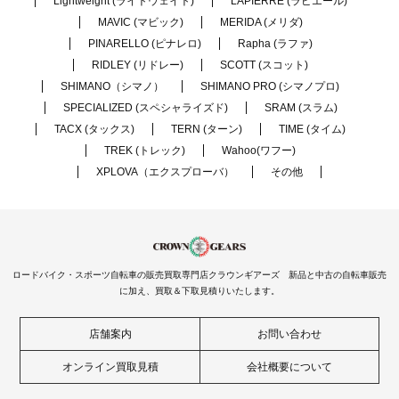
Lightweight (ライトウェイト)
LAPIERRE (ラピエール)
MAVIC (マビック)
MERIDA (メリダ)
PINARELLO (ピナレロ)
Rapha (ラファ)
RIDLEY (リドレー)
SCOTT (スコット)
SHIMANO（シマノ）
SHIMANO PRO (シマノプロ)
SPECIALIZED (スペシャライズド)
SRAM (スラム)
TACX (タックス)
TERN (ターン)
TIME (タイム)
TREK (トレック)
Wahoo(ワフー)
XPLOVA（エクスプローバ）
その他
ロードバイク・スポーツ自転車の販売買取専門店クラウンギアーズ 新品と中古の自転車販売
に加え、買取＆下取見積りいたします。
店舗案内
お問い合わせ
オンライン買取見積
会社概要について