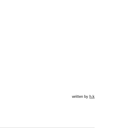
written by
h.k