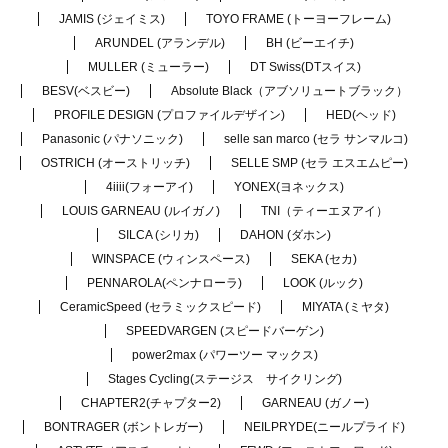
JAMIS (ジェイミス)
TOYO FRAME (トーヨーフレーム)
ARUNDEL (アランデル)
BH (ビーエイチ)
MULLER (ミューラー)
DT Swiss(DTスイス)
BESV(ベスビー)
Absolute Black（アブソリュートブラック）
PROFILE DESIGN (プロファイルデザイン)
HED(ヘッド)
Panasonic (パナソニック)
selle san marco (セラ サンマルコ)
OSTRICH (オーストリッチ)
SELLE SMP (セラ エスエムピー)
4iiii(フォーアイ)
YONEX(ヨネックス)
LOUIS GARNEAU (ルイガノ)
TNI（ティーエヌアイ）
SILCA (シリカ)
DAHON (ダホン)
WINSPACE (ウィンスペース)
SEKA (セカ)
PENNAROLA(ペンナローラ)
LOOK (ルック)
CeramicSpeed (セラミックスピード)
MIYATA (ミヤタ)
SPEEDVARGEN (スピードバーゲン)
power2max (パワーツー マックス)
Stages Cycling(ステージス サイクリング)
CHAPTER2(チャプター2)
GARNEAU (ガノー)
BONTRAGER (ボントレガー)
NEILPRYDE(ニールプライド)