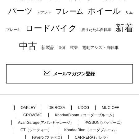
パーツ
ホイール
フレーム
リム
ビアンキ
新着
ロードバイク
ブレーキ
折りたたみ自転車
中古
新製品
試乗
電動アシスト自転車
決算
メールマガジン登録
OAKLEY
DE ROSA
UDOG
MUC-OFF
GROWTAC
KhodaaBloom（コーダーブルーム）
AvanGarage(アバンギャレージ)
PASSONI(パッソーニ)
GT（ジーティー）
KhodaaBloo（コーダブルーム）
Favero (ファベロ)
CARRERA (カレラ)