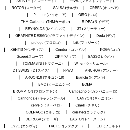
ASTVTE（アスチュート）
FFWD (ファストフォワード)
ROTOR (ローター)
SALSA (サルサ)
ORBEA (オルベア)
Pioneer (パイオニア)
GIRO (ジロ)
THM-Carbones (THMカーボン)
RIDEA (ライデア)
REYNOLDS (レイノルズ)
3T (スリーティー)
GRAPHITE DESIGN(グラファイトデザイン)
Deda (デダ)
prologo (プロロゴ)
fizik (フィジーク)
XENTIS (ゼンティス)
Condor（コンドル）
KOGA (コガ)
Scope(スコープ)
ZIPP (ジップ)
BASSO (バッソ)
TOMMASINI (トマジーニ)
Wilier (ウィリエール)
DT SWISS（DTスイス）
FFWD
ANCHOR (アンカー)
ARGON18 (アルゴン 18)
Bianchi (ビアンキ)
BMC (ビーエムシー)
BOMA
BROMPTON (ブロンプトン)
Campagnolo (カンパニョーロ)
Cannondale (キャノンデール)
CANYON (キャニオン)
cervelo（サーベロ）
Cinelli (チネリ)
COLNAGO (コルナゴ)
corratec(コラテック)
DE ROSA (デローザ)
EASTON (イーストン)
ENVE (エンヴィ)
FACTOR(ファクター)
FELT (フェルト)