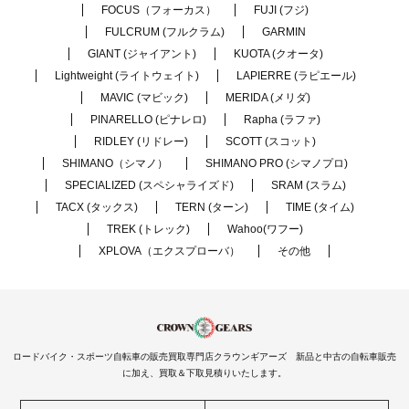
FOCUS（フォーカス）
FUJI (フジ)
FULCRUM (フルクラム)
GARMIN
GIANT (ジャイアント)
KUOTA (クオータ)
Lightweight (ライトウェイト)
LAPIERRE (ラピエール)
MAVIC (マビック)
MERIDA (メリダ)
PINARELLO (ピナレロ)
Rapha (ラファ)
RIDLEY (リドレー)
SCOTT (スコット)
SHIMANO（シマノ）
SHIMANO PRO (シマノプロ)
SPECIALIZED (スペシャライズド)
SRAM (スラム)
TACX (タックス)
TERN (ターン)
TIME (タイム)
TREK (トレック)
Wahoo(ワフー)
XPLOVA（エクスプローバ）
その他
ロードバイク・スポーツ自転車の販売買取専門店クラウンギアーズ 新品と中古の自転車販売
に加え、買取＆下取見積りいたします。