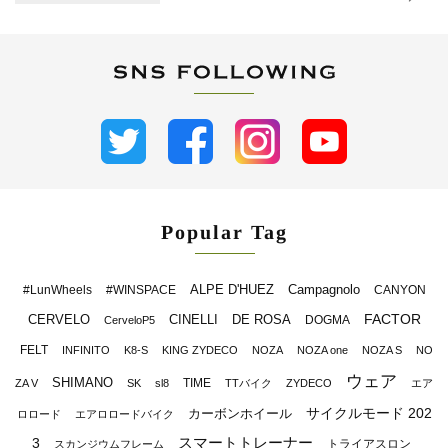
Popular Tag
ALPE D'HUEZ
Campagnolo
#LunWheels
#WINSPACE
CANYON
FACTOR
CERVELO
CINELLI
DE ROSA
DOGMA
CerveloP5
FELT
INFINITO
K8-S
KING ZYDECO
NOZA
NOZA one
NOZA S
NO
ウェア
SHIMANO
TIME
ZA V
SK
sl8
TTバイク
ZYDECO
エア
サイクルモード 202
カーボンホイール
ロロード
エアロロードバイク
スマートトレーナー
3
トライアスロン
スカンジウムフレーム