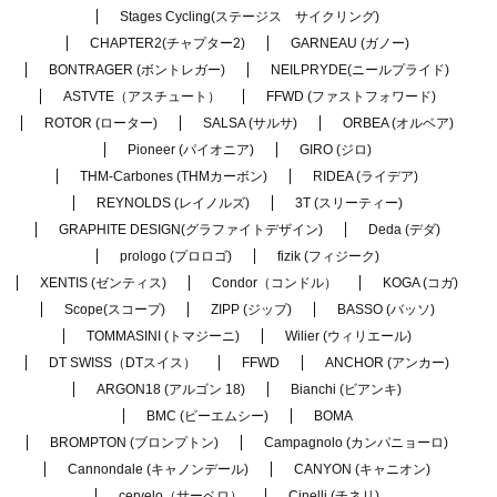
Stages Cycling(ステージス サイクリング)
CHAPTER2(チャプター2)
GARNEAU (ガノー)
BONTRAGER (ボントレガー)
NEILPRYDE(ニールプライド)
ASTVTE（アスチュート）
FFWD (ファストフォワード)
ROTOR (ローター)
SALSA (サルサ)
ORBEA (オルベア)
Pioneer (パイオニア)
GIRO (ジロ)
THM-Carbones (THMカーボン)
RIDEA (ライデア)
REYNOLDS (レイノルズ)
3T (スリーティー)
GRAPHITE DESIGN(グラファイトデザイン)
Deda (デダ)
prologo (プロロゴ)
fizik (フィジーク)
XENTIS (ゼンティス)
Condor（コンドル）
KOGA (コガ)
Scope(スコープ)
ZIPP (ジップ)
BASSO (バッソ)
TOMMASINI (トマジーニ)
Wilier (ウィリエール)
DT SWISS（DTスイス）
FFWD
ANCHOR (アンカー)
ARGON18 (アルゴン 18)
Bianchi (ビアンキ)
BMC (ビーエムシー)
BOMA
BROMPTON (ブロンプトン)
Campagnolo (カンパニョーロ)
Cannondale (キャノンデール)
CANYON (キャニオン)
cervelo（サーベロ）
Cinelli (チネリ)