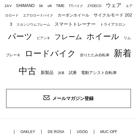
ウェア
SHIMANO
TIME
ZA V
SK
sl8
TTバイク
ZYDECO
エア
サイクルモード 202
カーボンホイール
ロロード
エアロロードバイク
スマートトレーナー
3
トライアスロン
スカンジウムフレーム
パーツ
ホイール
フレーム
リム
ビアンキ
新着
ロードバイク
ブレーキ
折りたたみ自転車
中古
新製品
試乗
電動アシスト自転車
決算
メールマガジン登録
OAKLEY
DE ROSA
UDOG
MUC-OFF