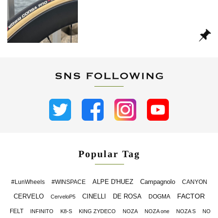
Popular Tag
ALPE D'HUEZ
Campagnolo
#LunWheels
#WINSPACE
CANYON
FACTOR
CERVELO
CINELLI
DE ROSA
DOGMA
CerveloP5
FELT
INFINITO
K8-S
KING ZYDECO
NOZA
NOZA one
NOZA S
NO