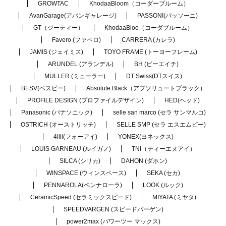
GROWTAC
KhodaaBloom（コーダーブルーム）
AvanGarage(アバンギャレージ)
PASSONI(パッソーニ)
GT（ジーティー）
KhodaaBloo（コーダブルーム）
Favero (ファベロ)
CARRERA (カレラ)
JAMIS (ジェイミス)
TOYO FRAME (トーヨーフレーム)
ARUNDEL (アランデル)
BH (ビーエイチ)
MULLER (ミューラー)
DT Swiss(DTスイス)
BESV(ベスビー)
Absolute Black（アブソリュートブラック）
PROFILE DESIGN (プロファイルデザイン)
HED(ヘッド)
Panasonic (パナソニック)
selle san marco (セラ サンマルコ)
OSTRICH (オーストリッチ)
SELLE SMP (セラ エスエムピー)
4iiii(フォーアイ)
YONEX(ヨネックス)
LOUIS GARNEAU (ルイガノ)
TNI（ティーエヌアイ）
SILCA (シリカ)
DAHON (ダホン)
WINSPACE (ウィンスペース)
SEKA (セカ)
PENNAROLA(ペンナローラ)
LOOK (ルック)
CeramicSpeed (セラミックスピード)
MIYATA (ミヤタ)
SPEEDVARGEN (スピードバーゲン)
power2max (パワーツー マックス)