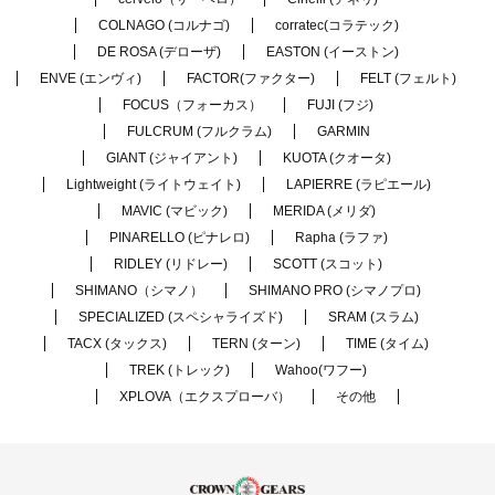
COLNAGO (コルナゴ)
corratec(コラテック)
DE ROSA (デローザ)
EASTON (イーストン)
ENVE (エンヴィ)
FACTOR(ファクター)
FELT (フェルト)
FOCUS（フォーカス）
FUJI (フジ)
FULCRUM (フルクラム)
GARMIN
GIANT (ジャイアント)
KUOTA (クオータ)
Lightweight (ライトウェイト)
LAPIERRE (ラピエール)
MAVIC (マビック)
MERIDA (メリダ)
PINARELLO (ピナレロ)
Rapha (ラファ)
RIDLEY (リドレー)
SCOTT (スコット)
SHIMANO（シマノ）
SHIMANO PRO (シマノプロ)
SPECIALIZED (スペシャライズド)
SRAM (スラム)
TACX (タックス)
TERN (ターン)
TIME (タイム)
TREK (トレック)
Wahoo(ワフー)
XPLOVA（エクスプローバ）
その他