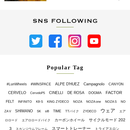
Popular Tag
ALPE D'HUEZ
Campagnolo
#LunWheels
#WINSPACE
CANYON
FACTOR
CERVELO
CINELLI
DE ROSA
DOGMA
CerveloP5
FELT
INFINITO
K8-S
KING ZYDECO
NOZA
NOZA one
NOZA S
NO
ウェア
SHIMANO
TIME
ZA V
SK
sl8
TTバイク
ZYDECO
エア
サイクルモード 202
カーボンホイール
ロロード
エアロロードバイク
スマートトレーナー
3
トライアスロン
スカンジウムフレーム