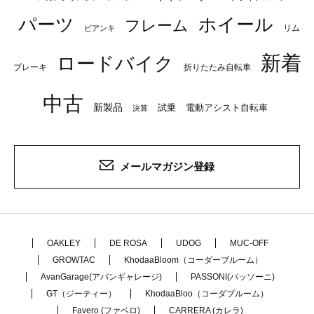
パーツ
ホイール
フレーム
リム
ビアンキ
新着
ロードバイク
ブレーキ
折りたたみ自転車
中古
新製品
試乗
電動アシスト自転車
決算
メールマガジン登録
OAKLEY
DE ROSA
UDOG
MUC-OFF
GROWTAC
KhodaaBloom（コーダーブルーム）
AvanGarage(アバンギャレージ)
PASSONI(パッソーニ)
GT（ジーティー）
KhodaaBloo（コーダブルーム）
Favero (ファベロ)
CARRERA (カレラ)