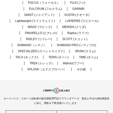
FOCUS（フォーカス）
FUJI (フジ)
FULCRUM (フルクラム)
GARMIN
GIANT (ジャイアント)
KUOTA (クオータ)
Lightweight (ライトウェイト)
LAPIERRE (ラピエール)
MAVIC (マビック)
MERIDA (メリダ)
PINARELLO (ピナレロ)
Rapha (ラファ)
RIDLEY (リドレー)
SCOTT (スコット)
SHIMANO（シマノ）
SHIMANO PRO (シマノプロ)
SPECIALIZED (スペシャライズド)
SRAM (スラム)
TACX (タックス)
TERN (ターン)
TIME (タイム)
TREK (トレック)
Wahoo(ワフー)
XPLOVA（エクスプローバ）
その他
ロードバイク・スポーツ自転車の販売買取専門店クラウンギアーズ 新品と中古の自転車販売
に加え、買取＆下取見積りいたします。