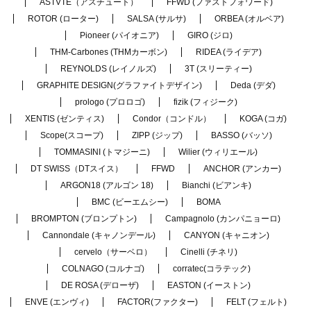
ASTVTE（アスチュート）
FFWD (ファストフォワード)
ROTOR (ローター)
SALSA (サルサ)
ORBEA (オルベア)
Pioneer (パイオニア)
GIRO (ジロ)
THM-Carbones (THMカーボン)
RIDEA (ライデア)
REYNOLDS (レイノルズ)
3T (スリーティー)
GRAPHITE DESIGN(グラファイトデザイン)
Deda (デダ)
prologo (プロロゴ)
fizik (フィジーク)
XENTIS (ゼンティス)
Condor（コンドル）
KOGA (コガ)
Scope(スコープ)
ZIPP (ジップ)
BASSO (バッソ)
TOMMASINI (トマジーニ)
Wilier (ウィリエール)
DT SWISS（DTスイス）
FFWD
ANCHOR (アンカー)
ARGON18 (アルゴン 18)
Bianchi (ビアンキ)
BMC (ビーエムシー)
BOMA
BROMPTON (ブロンプトン)
Campagnolo (カンパニョーロ)
Cannondale (キャノンデール)
CANYON (キャニオン)
cervelo（サーベロ）
Cinelli (チネリ)
COLNAGO (コルナゴ)
corratec(コラテック)
DE ROSA (デローザ)
EASTON (イーストン)
ENVE (エンヴィ)
FACTOR(ファクター)
FELT (フェルト)