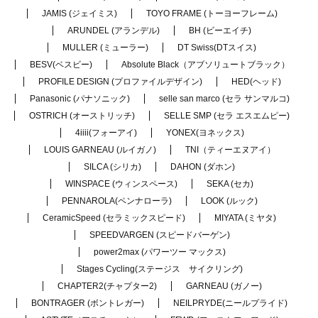
JAMIS (ジェイミス)
TOYO FRAME (トーヨーフレーム)
ARUNDEL (アランデル)
BH (ビーエイチ)
MULLER (ミューラー)
DT Swiss(DTスイス)
BESV(ベスビー)
Absolute Black（アブソリュートブラック）
PROFILE DESIGN (プロファイルデザイン)
HED(ヘッド)
Panasonic (パナソニック)
selle san marco (セラ サンマルコ)
OSTRICH (オーストリッチ)
SELLE SMP (セラ エスエムピー)
4iiii(フォーアイ)
YONEX(ヨネックス)
LOUIS GARNEAU (ルイガノ)
TNI（ティーエヌアイ）
SILCA (シリカ)
DAHON (ダホン)
WINSPACE (ウィンスペース)
SEKA (セカ)
PENNAROLA(ペンナローラ)
LOOK (ルック)
CeramicSpeed (セラミックスピード)
MIYATA (ミヤタ)
SPEEDVARGEN (スピードバーゲン)
power2max (パワーツー マックス)
Stages Cycling(ステージス サイクリング)
CHAPTER2(チャプター2)
GARNEAU (ガノー)
BONTRAGER (ボントレガー)
NEILPRYDE(ニールプライド)