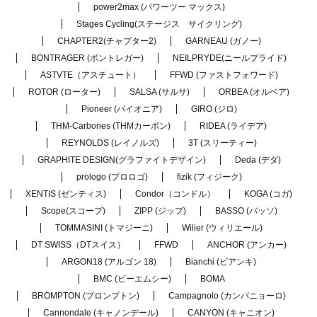
power2max (パワーツー マックス)
Stages Cycling(ステージス サイクリング)
CHAPTER2(チャプター2)
GARNEAU (ガノー)
BONTRAGER (ボントレガー)
NEILPRYDE(ニールプライド)
ASTVTE（アスチュート）
FFWD (ファストフォワード)
ROTOR (ローター)
SALSA (サルサ)
ORBEA (オルベア)
Pioneer (パイオニア)
GIRO (ジロ)
THM-Carbones (THMカーボン)
RIDEA (ライデア)
REYNOLDS (レイノルズ)
3T (スリーティー)
GRAPHITE DESIGN(グラファイトデザイン)
Deda (デダ)
prologo (プロロゴ)
fizik (フィジーク)
XENTIS (ゼンティス)
Condor（コンドル）
KOGA (コガ)
Scope(スコープ)
ZIPP (ジップ)
BASSO (バッソ)
TOMMASINI (トマジーニ)
Wilier (ウィリエール)
DT SWISS（DTスイス）
FFWD
ANCHOR (アンカー)
ARGON18 (アルゴン 18)
Bianchi (ビアンキ)
BMC (ビーエムシー)
BOMA
BROMPTON (ブロンプトン)
Campagnolo (カンパニョーロ)
Cannondale (キャノンデール)
CANYON (キャニオン)