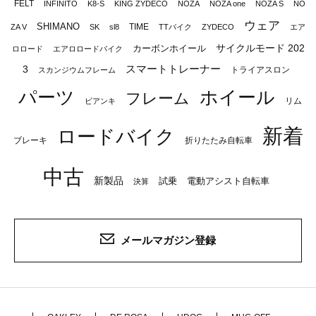
FELT
INFINITO
K8-S
KING ZYDECO
NOZA
NOZA one
NOZA S
NO
ウェア
SHIMANO
TIME
ZA V
SK
sl8
TTバイク
ZYDECO
エア
サイクルモード 202
カーボンホイール
ロロード
エアロロードバイク
スマートトレーナー
3
トライアスロン
スカンジウムフレーム
パーツ
ホイール
フレーム
リム
ビアンキ
新着
ロードバイク
ブレーキ
折りたたみ自転車
中古
新製品
試乗
電動アシスト自転車
決算
メールマガジン登録