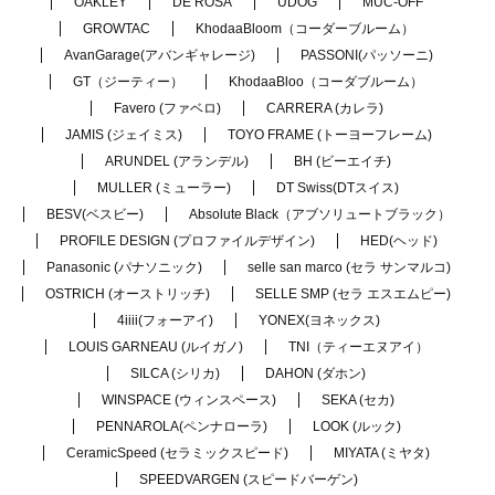
OAKLEY
DE ROSA
UDOG
MUC-OFF
GROWTAC
KhodaaBloom（コーダーブルーム）
AvanGarage(アバンギャレージ)
PASSONI(パッソーニ)
GT（ジーティー）
KhodaaBloo（コーダブルーム）
Favero (ファベロ)
CARRERA (カレラ)
JAMIS (ジェイミス)
TOYO FRAME (トーヨーフレーム)
ARUNDEL (アランデル)
BH (ビーエイチ)
MULLER (ミューラー)
DT Swiss(DTスイス)
BESV(ベスビー)
Absolute Black（アブソリュートブラック）
PROFILE DESIGN (プロファイルデザイン)
HED(ヘッド)
Panasonic (パナソニック)
selle san marco (セラ サンマルコ)
OSTRICH (オーストリッチ)
SELLE SMP (セラ エスエムピー)
4iiii(フォーアイ)
YONEX(ヨネックス)
LOUIS GARNEAU (ルイガノ)
TNI（ティーエヌアイ）
SILCA (シリカ)
DAHON (ダホン)
WINSPACE (ウィンスペース)
SEKA (セカ)
PENNAROLA(ペンナローラ)
LOOK (ルック)
CeramicSpeed (セラミックスピード)
MIYATA (ミヤタ)
SPEEDVARGEN (スピードバーゲン)