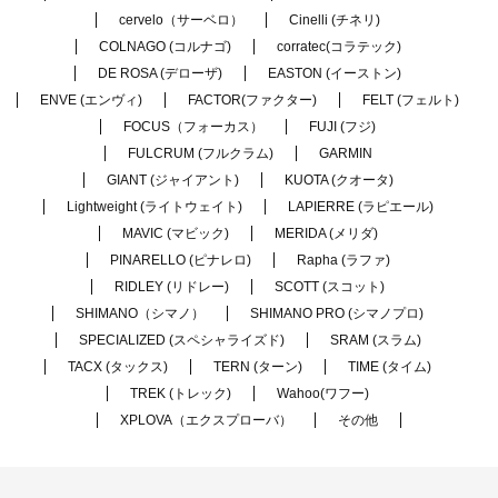
cervelo（サーベロ）
Cinelli (チネリ)
COLNAGO (コルナゴ)
corratec(コラテック)
DE ROSA (デローザ)
EASTON (イーストン)
ENVE (エンヴィ)
FACTOR(ファクター)
FELT (フェルト)
FOCUS（フォーカス）
FUJI (フジ)
FULCRUM (フルクラム)
GARMIN
GIANT (ジャイアント)
KUOTA (クオータ)
Lightweight (ライトウェイト)
LAPIERRE (ラピエール)
MAVIC (マビック)
MERIDA (メリダ)
PINARELLO (ピナレロ)
Rapha (ラファ)
RIDLEY (リドレー)
SCOTT (スコット)
SHIMANO（シマノ）
SHIMANO PRO (シマノプロ)
SPECIALIZED (スペシャライズド)
SRAM (スラム)
TACX (タックス)
TERN (ターン)
TIME (タイム)
TREK (トレック)
Wahoo(ワフー)
XPLOVA（エクスプローバ）
その他