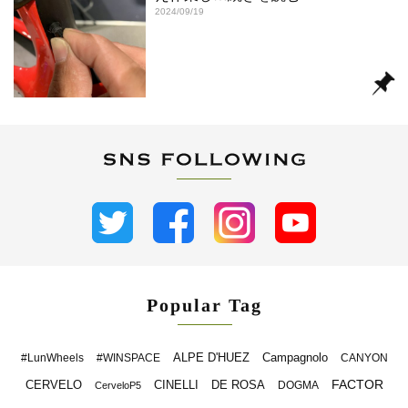
2024/09/19
Popular Tag
ALPE D'HUEZ
Campagnolo
#LunWheels
#WINSPACE
CANYON
FACTOR
CERVELO
CINELLI
DE ROSA
DOGMA
CerveloP5