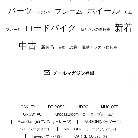
パーツ
ホイール
フレーム
リム
ビアンキ
新着
ロードバイク
ブレーキ
折りたたみ自転車
中古
新製品
試乗
電動アシスト自転車
決算
メールマガジン登録
OAKLEY
DE ROSA
UDOG
MUC-OFF
GROWTAC
KhodaaBloom（コーダーブルーム）
AvanGarage(アバンギャレージ)
PASSONI(パッソーニ)
GT（ジーティー）
KhodaaBloo（コーダブルーム）
Favero (ファベロ)
CARRERA (カレラ)