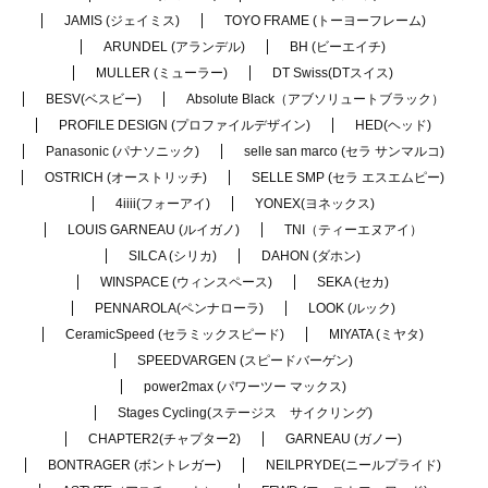
JAMIS (ジェイミス)
TOYO FRAME (トーヨーフレーム)
ARUNDEL (アランデル)
BH (ビーエイチ)
MULLER (ミューラー)
DT Swiss(DTスイス)
BESV(ベスビー)
Absolute Black（アブソリュートブラック）
PROFILE DESIGN (プロファイルデザイン)
HED(ヘッド)
Panasonic (パナソニック)
selle san marco (セラ サンマルコ)
OSTRICH (オーストリッチ)
SELLE SMP (セラ エスエムピー)
4iiii(フォーアイ)
YONEX(ヨネックス)
LOUIS GARNEAU (ルイガノ)
TNI（ティーエヌアイ）
SILCA (シリカ)
DAHON (ダホン)
WINSPACE (ウィンスペース)
SEKA (セカ)
PENNAROLA(ペンナローラ)
LOOK (ルック)
CeramicSpeed (セラミックスピード)
MIYATA (ミヤタ)
SPEEDVARGEN (スピードバーゲン)
power2max (パワーツー マックス)
Stages Cycling(ステージス サイクリング)
CHAPTER2(チャプター2)
GARNEAU (ガノー)
BONTRAGER (ボントレガー)
NEILPRYDE(ニールプライド)