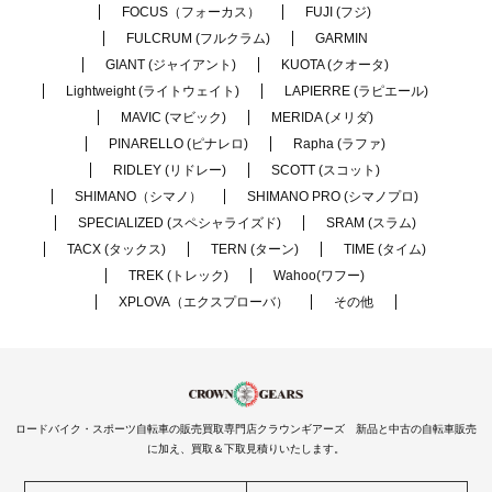
FOCUS（フォーカス）
FUJI (フジ)
FULCRUM (フルクラム)
GARMIN
GIANT (ジャイアント)
KUOTA (クオータ)
Lightweight (ライトウェイト)
LAPIERRE (ラピエール)
MAVIC (マビック)
MERIDA (メリダ)
PINARELLO (ピナレロ)
Rapha (ラファ)
RIDLEY (リドレー)
SCOTT (スコット)
SHIMANO（シマノ）
SHIMANO PRO (シマノプロ)
SPECIALIZED (スペシャライズド)
SRAM (スラム)
TACX (タックス)
TERN (ターン)
TIME (タイム)
TREK (トレック)
Wahoo(ワフー)
XPLOVA（エクスプローバ）
その他
ロードバイク・スポーツ自転車の販売買取専門店クラウンギアーズ 新品と中古の自転車販売
に加え、買取＆下取見積りいたします。