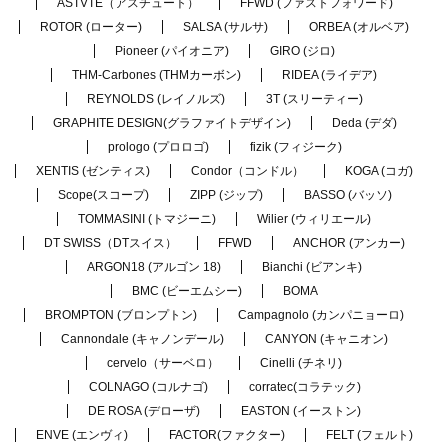
ASTVTE（アスチュート）
FFWD (ファストフォワード)
ROTOR (ローター)
SALSA (サルサ)
ORBEA (オルベア)
Pioneer (パイオニア)
GIRO (ジロ)
THM-Carbones (THMカーボン)
RIDEA (ライデア)
REYNOLDS (レイノルズ)
3T (スリーティー)
GRAPHITE DESIGN(グラファイトデザイン)
Deda (デダ)
prologo (プロロゴ)
fizik (フィジーク)
XENTIS (ゼンティス)
Condor（コンドル）
KOGA (コガ)
Scope(スコープ)
ZIPP (ジップ)
BASSO (バッソ)
TOMMASINI (トマジーニ)
Wilier (ウィリエール)
DT SWISS（DTスイス）
FFWD
ANCHOR (アンカー)
ARGON18 (アルゴン 18)
Bianchi (ビアンキ)
BMC (ビーエムシー)
BOMA
BROMPTON (ブロンプトン)
Campagnolo (カンパニョーロ)
Cannondale (キャノンデール)
CANYON (キャニオン)
cervelo（サーベロ）
Cinelli (チネリ)
COLNAGO (コルナゴ)
corratec(コラテック)
DE ROSA (デローザ)
EASTON (イーストン)
ENVE (エンヴィ)
FACTOR(ファクター)
FELT (フェルト)