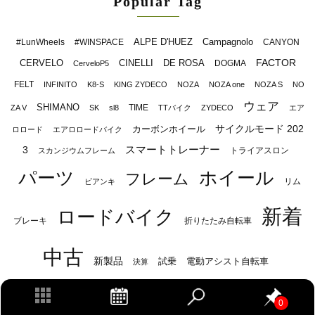
Popular Tag
ALPE D'HUEZ
Campagnolo
#LunWheels
#WINSPACE
CANYON
FACTOR
CERVELO
CINELLI
DE ROSA
DOGMA
CerveloP5
FELT
INFINITO
K8-S
KING ZYDECO
NOZA
NOZA one
NOZA S
NO
ウェア
SHIMANO
TIME
ZA V
SK
sl8
TTバイク
ZYDECO
エア
サイクルモード 202
カーボンホイール
ロロード
エアロロードバイク
スマートトレーナー
3
トライアスロン
スカンジウムフレーム
パーツ
ホイール
フレーム
リム
ビアンキ
新着
ロードバイク
ブレーキ
折りたたみ自転車
中古
新製品
試乗
電動アシスト自転車
決算
0