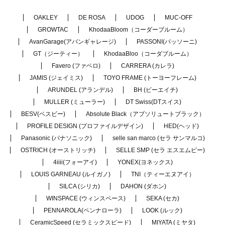
OAKLEY
DE ROSA
UDOG
MUC-OFF
GROWTAC
KhodaaBloom（コーダーブルーム）
AvanGarage(アバンギャレージ)
PASSONI(パッソーニ)
GT（ジーティー）
KhodaaBloo（コーダブルーム）
Favero (ファベロ)
CARRERA (カレラ)
JAMIS (ジェイミス)
TOYO FRAME (トーヨーフレーム)
ARUNDEL (アランデル)
BH (ビーエイチ)
MULLER (ミューラー)
DT Swiss(DTスイス)
BESV(ベスビー)
Absolute Black（アブソリュートブラック）
PROFILE DESIGN (プロファイルデザイン)
HED(ヘッド)
Panasonic (パナソニック)
selle san marco (セラ サンマルコ)
OSTRICH (オーストリッチ)
SELLE SMP (セラ エスエムピー)
4iiii(フォーアイ)
YONEX(ヨネックス)
LOUIS GARNEAU (ルイガノ)
TNI（ティーエヌアイ）
SILCA (シリカ)
DAHON (ダホン)
WINSPACE (ウィンスペース)
SEKA (セカ)
PENNAROLA(ペンナローラ)
LOOK (ルック)
CeramicSpeed (セラミックスピード)
MIYATA (ミヤタ)