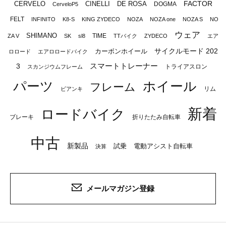
FACTOR
CERVELO
CINELLI
DE ROSA
DOGMA
CerveloP5
FELT
INFINITO
K8-S
KING ZYDECO
NOZA
NOZA one
NOZA S
NO
ウェア
SHIMANO
TIME
ZA V
SK
sl8
TTバイク
ZYDECO
エア
サイクルモード 202
カーボンホイール
ロロード
エアロロードバイク
スマートトレーナー
3
トライアスロン
スカンジウムフレーム
パーツ
ホイール
フレーム
リム
ビアンキ
新着
ロードバイク
ブレーキ
折りたたみ自転車
中古
新製品
試乗
電動アシスト自転車
決算
メールマガジン登録