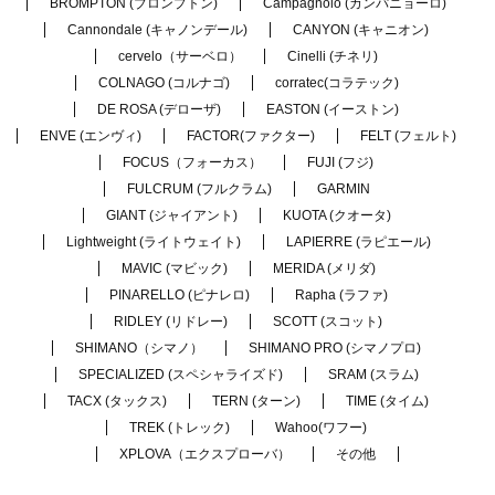
BROMPTON (ブロンプトン)
Campagnolo (カンパニョーロ)
Cannondale (キャノンデール)
CANYON (キャニオン)
cervelo（サーベロ）
Cinelli (チネリ)
COLNAGO (コルナゴ)
corratec(コラテック)
DE ROSA (デローザ)
EASTON (イーストン)
ENVE (エンヴィ)
FACTOR(ファクター)
FELT (フェルト)
FOCUS（フォーカス）
FUJI (フジ)
FULCRUM (フルクラム)
GARMIN
GIANT (ジャイアント)
KUOTA (クオータ)
Lightweight (ライトウェイト)
LAPIERRE (ラピエール)
MAVIC (マビック)
MERIDA (メリダ)
PINARELLO (ピナレロ)
Rapha (ラファ)
RIDLEY (リドレー)
SCOTT (スコット)
SHIMANO（シマノ）
SHIMANO PRO (シマノプロ)
SPECIALIZED (スペシャライズド)
SRAM (スラム)
TACX (タックス)
TERN (ターン)
TIME (タイム)
TREK (トレック)
Wahoo(ワフー)
XPLOVA（エクスプローバ）
その他