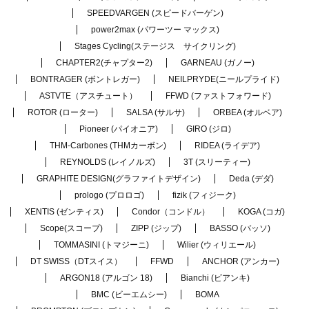
SPEEDVARGEN (スピードバーゲン)
power2max (パワーツー マックス)
Stages Cycling(ステージス サイクリング)
CHAPTER2(チャプター2)
GARNEAU (ガノー)
BONTRAGER (ボントレガー)
NEILPRYDE(ニールプライド)
ASTVTE（アスチュート）
FFWD (ファストフォワード)
ROTOR (ローター)
SALSA (サルサ)
ORBEA (オルベア)
Pioneer (パイオニア)
GIRO (ジロ)
THM-Carbones (THMカーボン)
RIDEA (ライデア)
REYNOLDS (レイノルズ)
3T (スリーティー)
GRAPHITE DESIGN(グラファイトデザイン)
Deda (デダ)
prologo (プロロゴ)
fizik (フィジーク)
XENTIS (ゼンティス)
Condor（コンドル）
KOGA (コガ)
Scope(スコープ)
ZIPP (ジップ)
BASSO (バッソ)
TOMMASINI (トマジーニ)
Wilier (ウィリエール)
DT SWISS（DTスイス）
FFWD
ANCHOR (アンカー)
ARGON18 (アルゴン 18)
Bianchi (ビアンキ)
BMC (ビーエムシー)
BOMA