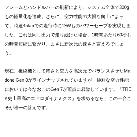
フレームとハンドルバーの刷新により、システム全体で300g
もの軽量化を達成。さらに、空力性能の大幅な向上によっ
て、
時速45kmでの走行時に19Wものパワーセーブ
を実現しま
した。これは同じ出力で走り続けた場合、
1時間あたり60秒も
の時間短縮
に繋がり、まさに新次元の速さと言えるでしょ
う。
現在、後継機として軽さと空力を高次元でバランスさせたMa
done Gen 8がラインナップされていますが、純粋な空力性能
においては今なおこのGen 7が頂点に君臨しています。「TRE
K史上最高のエアロダイナミクス」を求めるなら、この一台こ
そが唯一の答えです。