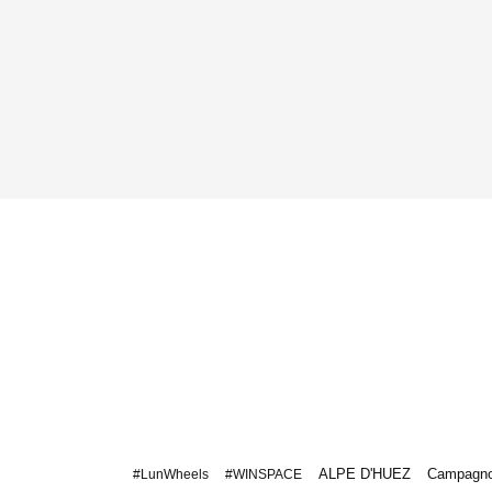
ALPE D'HUEZ
Campagno
#LunWheels
#WINSPACE