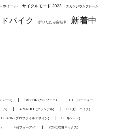
サイクルモード 2023
ンホイール
スカンジウムフレーム
新着中
ードバイク
折りたたみ自転車
ギャレージ)
PASSONI(パッソーニ)
GT（ジーティー）
ーム)
ARUNDEL (アランデル)
BH (ビーエイチ)
LE DESIGN (プロファイルデザイン)
HED(ヘッド)
)
4iiii(フォーアイ)
YONEX(ヨネックス)