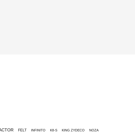
ACTOR
FELT
INFINITO
K8-S
KING ZYDECO
NOZA