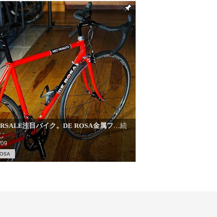
ERSALE注目バイク。DE ROSA金属フ
…続
む
/09
ROSA