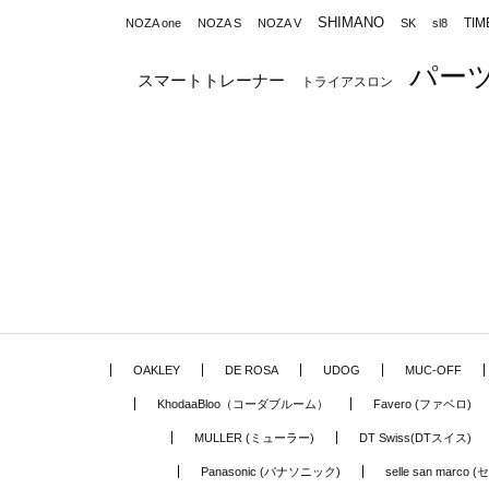
SHIMANO
TIM
NOZA one
NOZA S
NOZA V
SK
sl8
パー
スマートトレーナー
トライアスロン
OAKLEY
DE ROSA
UDOG
MUC-OFF
KhodaaBloo（コーダブルーム）
Favero (ファベロ)
MULLER (ミューラー)
DT Swiss(DTスイス)
Panasonic (パナソニック)
selle san marc