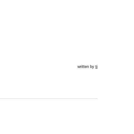
written by
ti