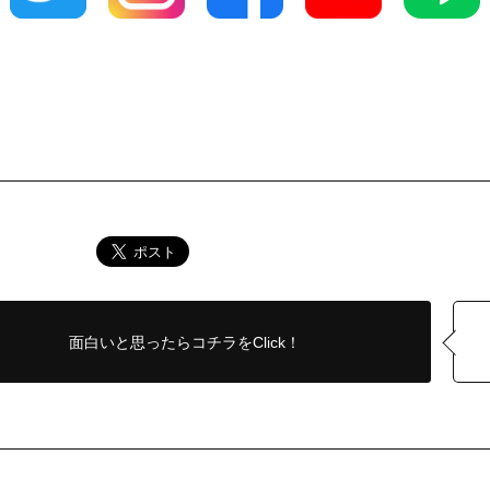
面白いと思ったら
コチラをClick！