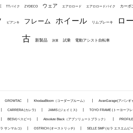
ウェア
カーボ
E
TTバイク
ZYDECO
エアロロード
エアロロードバイク
ロ
ツ
ホイール
フレーム
リムブレーキ
ビアンキ
古
新製品
試乗
電動アシスト自転車
決算
GROWTAC
KhodaaBloom（コーダーブルーム）
AvanGarage(アバン
CARRERA (カレラ)
JAMIS (ジェイミス)
TOYO FRAME (トーヨーフレ
BESV(ベスビー)
Absolute Black（アブソリュートブラック）
PROFI
o (セラ サンマルコ)
OSTRICH (オーストリッチ)
SELLE SMP (セラ エスエムピー