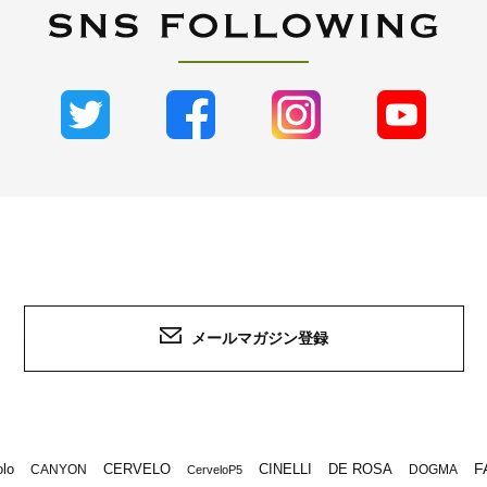
メールマガジン登録
F
lo
CERVELO
CINELLI
DE ROSA
CANYON
DOGMA
CerveloP5