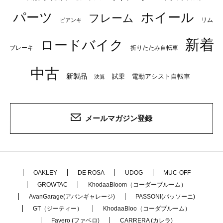
パーツ
ホイール
フレーム
リム
ビアンキ
新着
ロードバイク
ブレーキ
折りたたみ自転車
中古
新製品
試乗
電動アシスト自転車
決算
メールマガジン登録
OAKLEY
DE ROSA
UDOG
MUC-OFF
GROWTAC
KhodaaBloom（コーダーブルーム）
AvanGarage(アバンギャレージ)
PASSONI(パッソーニ)
GT（ジーティー）
KhodaaBloo（コーダブルーム）
Favero (ファベロ)
CARRERA (カレラ)