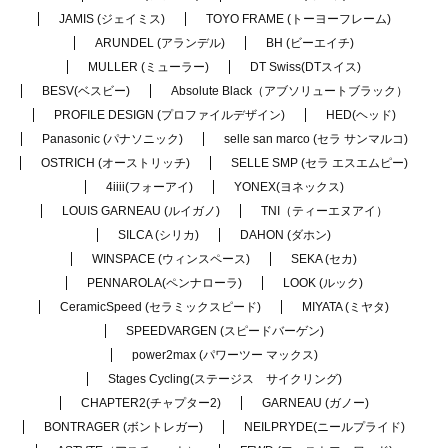
JAMIS (ジェイミス)
TOYO FRAME (トーヨーフレーム)
ARUNDEL (アランデル)
BH (ビーエイチ)
MULLER (ミューラー)
DT Swiss(DTスイス)
BESV(ベスビー)
Absolute Black（アブソリュートブラック）
PROFILE DESIGN (プロファイルデザイン)
HED(ヘッド)
Panasonic (パナソニック)
selle san marco (セラ サンマルコ)
OSTRICH (オーストリッチ)
SELLE SMP (セラ エスエムピー)
4iiii(フォーアイ)
YONEX(ヨネックス)
LOUIS GARNEAU (ルイガノ)
TNI（ティーエヌアイ）
SILCA (シリカ)
DAHON (ダホン)
WINSPACE (ウィンスペース)
SEKA (セカ)
PENNAROLA(ペンナローラ)
LOOK (ルック)
CeramicSpeed (セラミックスピード)
MIYATA (ミヤタ)
SPEEDVARGEN (スピードバーゲン)
power2max (パワーツー マックス)
Stages Cycling(ステージス サイクリング)
CHAPTER2(チャプター2)
GARNEAU (ガノー)
BONTRAGER (ボントレガー)
NEILPRYDE(ニールプライド)