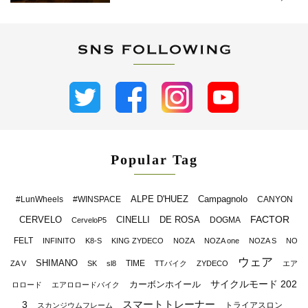
Popular Tag
ALPE D'HUEZ
Campagnolo
#LunWheels
#WINSPACE
CANYON
FACTOR
CERVELO
CINELLI
DE ROSA
DOGMA
CerveloP5
FELT
INFINITO
K8-S
KING ZYDECO
NOZA
NOZA one
NOZA S
NO
ウェア
SHIMANO
TIME
ZA V
SK
sl8
TTバイク
ZYDECO
エア
サイクルモード 202
カーボンホイール
ロロード
エアロロードバイク
スマートトレーナー
3
トライアスロン
スカンジウムフレーム