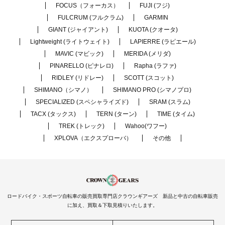
FOCUS（フォーカス）
FUJI (フジ)
FULCRUM (フルクラム)
GARMIN
GIANT (ジャイアント)
KUOTA (クオータ)
Lightweight (ライトウェイト)
LAPIERRE (ラピエール)
MAVIC (マビック)
MERIDA (メリダ)
PINARELLO (ピナレロ)
Rapha (ラファ)
RIDLEY (リドレー)
SCOTT (スコット)
SHIMANO（シマノ）
SHIMANO PRO (シマノプロ)
SPECIALIZED (スペシャライズド)
SRAM (スラム)
TACX (タックス)
TERN (ターン)
TIME (タイム)
TREK (トレック)
Wahoo(ワフー)
XPLOVA（エクスプローバ）
その他
ロードバイク・スポーツ自転車の販売買取専門店クラウンギアーズ 新品と中古の自転車販売
に加え、買取＆下取見積りいたします。