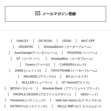
メールマガジン登録
OAKLEY
DE ROSA
UDOG
MUC-OFF
GROWTAC
KhodaaBloom（コーダーブルーム）
AvanGarage(アバンギャレージ)
PASSONI(パッソーニ)
GT（ジーティー）
KhodaaBloo（コーダブルーム）
Favero (ファベロ)
CARRERA (カレラ)
JAMIS (ジェイミス)
TOYO FRAME (トーヨーフレーム)
ARUNDEL (アランデル)
BH (ビーエイチ)
MULLER (ミューラー)
DT Swiss(DTスイス)
BESV(ベスビー)
Absolute Black（アブソリュートブラック）
PROFILE DESIGN (プロファイルデザイン)
HED(ヘッド)
Panasonic (パナソニック)
selle san marco (セラ サンマルコ)
OSTRICH (オーストリッチ)
SELLE SMP (セラ エスエムピー)