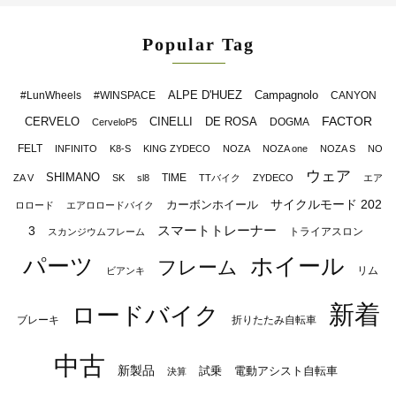
Popular Tag
ALPE D'HUEZ
Campagnolo
#LunWheels
#WINSPACE
CANYON
FACTOR
CERVELO
CINELLI
DE ROSA
DOGMA
CerveloP5
FELT
INFINITO
K8-S
KING ZYDECO
NOZA
NOZA one
NOZA S
NO
ウェア
SHIMANO
TIME
ZA V
SK
sl8
TTバイク
ZYDECO
エア
サイクルモード 202
カーボンホイール
ロロード
エアロロードバイク
スマートトレーナー
3
トライアスロン
スカンジウムフレーム
パーツ
ホイール
フレーム
リム
ビアンキ
新着
ロードバイク
ブレーキ
折りたたみ自転車
中古
新製品
試乗
電動アシスト自転車
決算