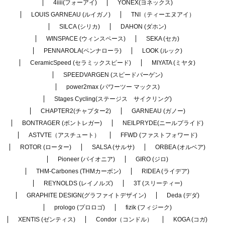
4iiii(フォーアイ)
YONEX(ヨネックス)
LOUIS GARNEAU (ルイガノ)
TNI（ティーエヌアイ）
SILCA (シリカ)
DAHON (ダホン)
WINSPACE (ウィンスペース)
SEKA (セカ)
PENNAROLA(ペンナローラ)
LOOK (ルック)
CeramicSpeed (セラミックスピード)
MIYATA (ミヤタ)
SPEEDVARGEN (スピードバーゲン)
power2max (パワーツー マックス)
Stages Cycling(ステージス サイクリング)
CHAPTER2(チャプター2)
GARNEAU (ガノー)
BONTRAGER (ボントレガー)
NEILPRYDE(ニールプライド)
ASTVTE（アスチュート）
FFWD (ファストフォワード)
ROTOR (ローター)
SALSA (サルサ)
ORBEA (オルベア)
Pioneer (パイオニア)
GIRO (ジロ)
THM-Carbones (THMカーボン)
RIDEA (ライデア)
REYNOLDS (レイノルズ)
3T (スリーティー)
GRAPHITE DESIGN(グラファイトデザイン)
Deda (デダ)
prologo (プロロゴ)
fizik (フィジーク)
XENTIS (ゼンティス)
Condor（コンドル）
KOGA (コガ)