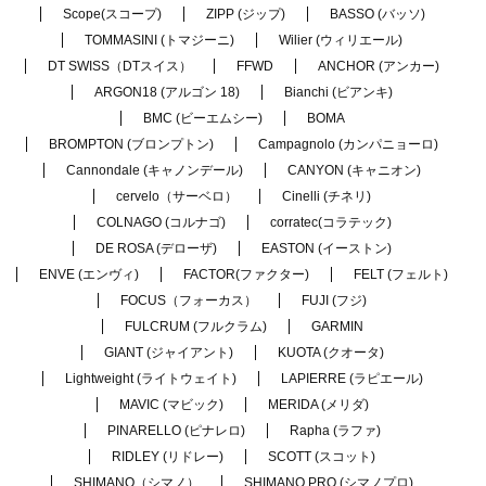
Scope(スコープ)
ZIPP (ジップ)
BASSO (バッソ)
TOMMASINI (トマジーニ)
Wilier (ウィリエール)
DT SWISS（DTスイス）
FFWD
ANCHOR (アンカー)
ARGON18 (アルゴン 18)
Bianchi (ビアンキ)
BMC (ビーエムシー)
BOMA
BROMPTON (ブロンプトン)
Campagnolo (カンパニョーロ)
Cannondale (キャノンデール)
CANYON (キャニオン)
cervelo（サーベロ）
Cinelli (チネリ)
COLNAGO (コルナゴ)
corratec(コラテック)
DE ROSA (デローザ)
EASTON (イーストン)
ENVE (エンヴィ)
FACTOR(ファクター)
FELT (フェルト)
FOCUS（フォーカス）
FUJI (フジ)
FULCRUM (フルクラム)
GARMIN
GIANT (ジャイアント)
KUOTA (クオータ)
Lightweight (ライトウェイト)
LAPIERRE (ラピエール)
MAVIC (マビック)
MERIDA (メリダ)
PINARELLO (ピナレロ)
Rapha (ラファ)
RIDLEY (リドレー)
SCOTT (スコット)
SHIMANO（シマノ）
SHIMANO PRO (シマノプロ)