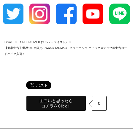
Home
SPECIALIZED (スペシャライズド)
【新着中古】世界199台限定S-Works TARMACドゥクーニンク クイックステップ等中古ロー
ドバイク入荷！
面白いと思ったら
0
コチラをClick！