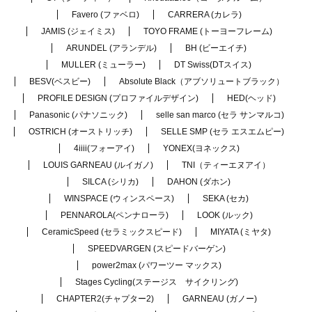
Favero (ファベロ)
CARRERA (カレラ)
JAMIS (ジェイミス)
TOYO FRAME (トーヨーフレーム)
ARUNDEL (アランデル)
BH (ビーエイチ)
MULLER (ミューラー)
DT Swiss(DTスイス)
BESV(ベスビー)
Absolute Black（アブソリュートブラック）
PROFILE DESIGN (プロファイルデザイン)
HED(ヘッド)
Panasonic (パナソニック)
selle san marco (セラ サンマルコ)
OSTRICH (オーストリッチ)
SELLE SMP (セラ エスエムピー)
4iiii(フォーアイ)
YONEX(ヨネックス)
LOUIS GARNEAU (ルイガノ)
TNI（ティーエヌアイ）
SILCA (シリカ)
DAHON (ダホン)
WINSPACE (ウィンスペース)
SEKA (セカ)
PENNAROLA(ペンナローラ)
LOOK (ルック)
CeramicSpeed (セラミックスピード)
MIYATA (ミヤタ)
SPEEDVARGEN (スピードバーゲン)
power2max (パワーツー マックス)
Stages Cycling(ステージス サイクリング)
CHAPTER2(チャプター2)
GARNEAU (ガノー)