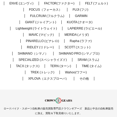
ENVE (エンヴィ)
FACTOR(ファクター)
FELT (フェルト)
FOCUS（フォーカス）
FUJI (フジ)
FULCRUM (フルクラム)
GARMIN
GIANT (ジャイアント)
KUOTA (クオータ)
Lightweight (ライトウェイト)
LAPIERRE (ラピエール)
MAVIC (マビック)
MERIDA (メリダ)
PINARELLO (ピナレロ)
Rapha (ラファ)
RIDLEY (リドレー)
SCOTT (スコット)
SHIMANO（シマノ）
SHIMANO PRO (シマノプロ)
SPECIALIZED (スペシャライズド)
SRAM (スラム)
TACX (タックス)
TERN (ターン)
TIME (タイム)
TREK (トレック)
Wahoo(ワフー)
XPLOVA（エクスプローバ）
その他
ロードバイク・スポーツ自転車の販売買取専門店クラウンギアーズ 新品と中古の自転車販売
に加え、買取＆下取見積りいたします。