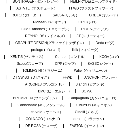
BONTRAGER (ボントレガー)
NEILPRYDE(ニールプライド)
ASTVTE（アスチュート）
FFWD (ファストフォワード)
ROTOR (ローター)
SALSA (サルサ)
ORBEA (オルベア)
Pioneer (パイオニア)
GIRO (ジロ)
THM-Carbones (THMカーボン)
RIDEA (ライデア)
REYNOLDS (レイノルズ)
3T (スリーティー)
GRAPHITE DESIGN(グラファイトデザイン)
Deda (デダ)
prologo (プロロゴ)
fizik (フィジーク)
XENTIS (ゼンティス)
Condor（コンドル）
KOGA (コガ)
Scope(スコープ)
ZIPP (ジップ)
BASSO (バッソ)
TOMMASINI (トマジーニ)
Wilier (ウィリエール)
DT SWISS（DTスイス）
FFWD
ANCHOR (アンカー)
ARGON18 (アルゴン 18)
Bianchi (ビアンキ)
BMC (ビーエムシー)
BOMA
BROMPTON (ブロンプトン)
Campagnolo (カンパニョーロ)
Cannondale (キャノンデール)
CANYON (キャニオン)
cervelo（サーベロ）
Cinelli (チネリ)
COLNAGO (コルナゴ)
corratec(コラテック)
DE ROSA (デローザ)
EASTON (イーストン)