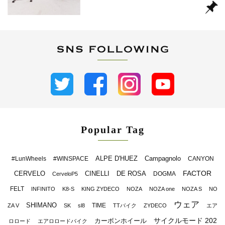
Popular Tag
ALPE D'HUEZ
Campagnolo
#LunWheels
#WINSPACE
CANYON
FACTOR
CERVELO
CINELLI
DE ROSA
DOGMA
CerveloP5
FELT
INFINITO
K8-S
KING ZYDECO
NOZA
NOZA one
NOZA S
NO
ウェア
SHIMANO
TIME
ZA V
SK
sl8
TTバイク
ZYDECO
エア
サイクルモード 202
カーボンホイール
ロロード
エアロロードバイク