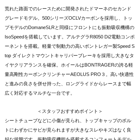
荒れた路面でのレースために開発されたドマーネのセカンド
グレードモデル。500シリーズOCLVカーボンを採用し、トッ
プモデルのDomaneSLRと同様にフロントにも振動吸収機構の
IsoSpeedを搭載しています。アルテグラR8050 Di2電動コンポ
ーネントを搭載。軽量で制動力の高いボントレガー製Speed S
top ダイレクトマウントキャリパーブレーキを採用し大きなタ
イヤクリアランスを確保。ホイールはBONTRAGERの誇る軽
量高剛性カーボンクリンチャーAEOLUS PRO３。高い快適性
と進みの良さを併せ持った、ロングライドからレースまで幅
広く対応するマルチな一台です。
＜スタッフおすすめポイント＞
シートチューブなどに小傷が見られ、トップキャップのボル
トにわずかにサビが見られますが大きなスレやキズはなく良
好な状態です。振動吸収機能を搭載するコンフォートモデル