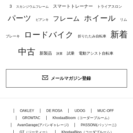
スマートトレーナー
3
トライアスロン
スカンジウムフレーム
パーツ
ホイール
フレーム
リム
ビアンキ
新着
ロードバイク
ブレーキ
折りたたみ自転車
中古
新製品
試乗
電動アシスト自転車
決算
メールマガジン登録
OAKLEY
DE ROSA
UDOG
MUC-OFF
GROWTAC
KhodaaBloom（コーダーブルーム）
AvanGarage(アバンギャレージ)
PASSONI(パッソーニ)
GT（ジーティー）
KhodaaBloo（コーダブルーム）