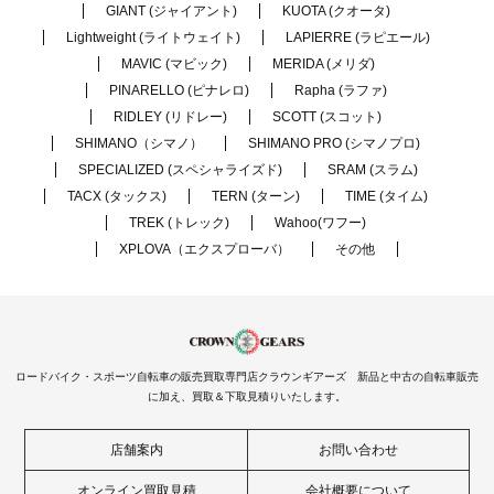
GIANT (ジャイアント)
KUOTA (クオータ)
Lightweight (ライトウェイト)
LAPIERRE (ラピエール)
MAVIC (マビック)
MERIDA (メリダ)
PINARELLO (ピナレロ)
Rapha (ラファ)
RIDLEY (リドレー)
SCOTT (スコット)
SHIMANO（シマノ）
SHIMANO PRO (シマノプロ)
SPECIALIZED (スペシャライズド)
SRAM (スラム)
TACX (タックス)
TERN (ターン)
TIME (タイム)
TREK (トレック)
Wahoo(ワフー)
XPLOVA（エクスプローバ）
その他
ロードバイク・スポーツ自転車の販売買取専門店クラウンギアーズ 新品と中古の自転車販売
に加え、買取＆下取見積りいたします。
店舗案内
お問い合わせ
オンライン買取見積
会社概要について