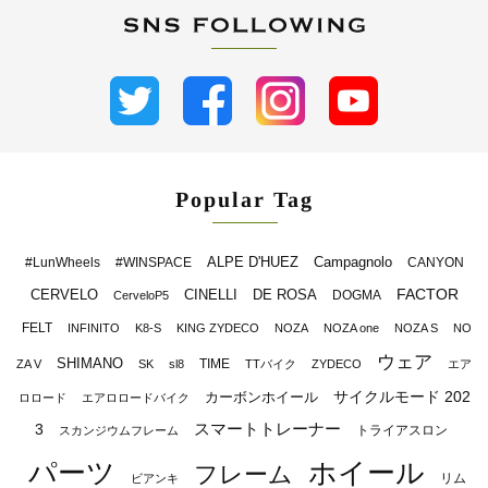
Popular Tag
ALPE D'HUEZ
Campagnolo
#LunWheels
#WINSPACE
CANYON
FACTOR
CERVELO
CINELLI
DE ROSA
DOGMA
CerveloP5
FELT
INFINITO
K8-S
KING ZYDECO
NOZA
NOZA one
NOZA S
NO
ウェア
SHIMANO
TIME
ZA V
SK
sl8
TTバイク
ZYDECO
エア
サイクルモード 202
カーボンホイール
ロロード
エアロロードバイク
スマートトレーナー
3
トライアスロン
スカンジウムフレーム
パーツ
ホイール
フレーム
リム
ビアンキ