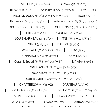
MULLER (ミューラー)
DT Swiss(DTスイス)
BESV(ベスビー)
Absolute Black（アブソリュートブラック）
PROFILE DESIGN (プロファイルデザイン)
HED(ヘッド)
Panasonic (パナソニック)
selle san marco (セラ サンマルコ)
OSTRICH (オーストリッチ)
SELLE SMP (セラ エスエムピー)
4iiii(フォーアイ)
YONEX(ヨネックス)
LOUIS GARNEAU (ルイガノ)
TNI（ティーエヌアイ）
SILCA (シリカ)
DAHON (ダホン)
WINSPACE (ウィンスペース)
SEKA (セカ)
PENNAROLA(ペンナローラ)
LOOK (ルック)
CeramicSpeed (セラミックスピード)
MIYATA (ミヤタ)
SPEEDVARGEN (スピードバーゲン)
power2max (パワーツー マックス)
Stages Cycling(ステージス サイクリング)
CHAPTER2(チャプター2)
GARNEAU (ガノー)
BONTRAGER (ボントレガー)
NEILPRYDE(ニールプライド)
ASTVTE（アスチュート）
FFWD (ファストフォワード)
ROTOR (ローター)
SALSA (サルサ)
ORBEA (オルベア)