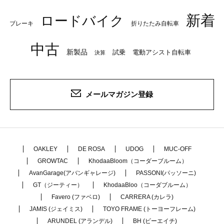
新着
ロードバイク
ブレーキ
折りたたみ自転車
中古
新製品
試乗
電動アシスト自転車
決算
メールマガジン登録
OAKLEY
DE ROSA
UDOG
MUC-OFF
GROWTAC
KhodaaBloom（コーダーブルーム）
AvanGarage(アバンギャレージ)
PASSONI(パッソーニ)
GT（ジーティー）
KhodaaBloo（コーダブルーム）
Favero (ファベロ)
CARRERA (カレラ)
JAMIS (ジェイミス)
TOYO FRAME (トーヨーフレーム)
ARUNDEL (アランデル)
BH (ビーエイチ)