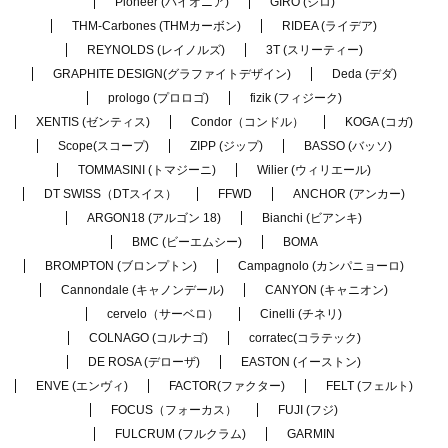
Pioneer (パイオニア)
GIRO (ジロ)
THM-Carbones (THMカーボン)
RIDEA (ライデア)
REYNOLDS (レイノルズ)
3T (スリーティー)
GRAPHITE DESIGN(グラファイトデザイン)
Deda (デダ)
prologo (プロロゴ)
fizik (フィジーク)
XENTIS (ゼンティス)
Condor（コンドル）
KOGA (コガ)
Scope(スコープ)
ZIPP (ジップ)
BASSO (バッソ)
TOMMASINI (トマジーニ)
Wilier (ウィリエール)
DT SWISS（DTスイス）
FFWD
ANCHOR (アンカー)
ARGON18 (アルゴン 18)
Bianchi (ビアンキ)
BMC (ビーエムシー)
BOMA
BROMPTON (ブロンプトン)
Campagnolo (カンパニョーロ)
Cannondale (キャノンデール)
CANYON (キャニオン)
cervelo（サーベロ）
Cinelli (チネリ)
COLNAGO (コルナゴ)
corratec(コラテック)
DE ROSA (デローザ)
EASTON (イーストン)
ENVE (エンヴィ)
FACTOR(ファクター)
FELT (フェルト)
FOCUS（フォーカス）
FUJI (フジ)
FULCRUM (フルクラム)
GARMIN