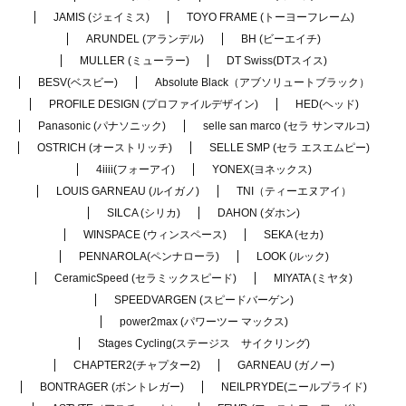
JAMIS (ジェイミス)
TOYO FRAME (トーヨーフレーム)
ARUNDEL (アランデル)
BH (ビーエイチ)
MULLER (ミューラー)
DT Swiss(DTスイス)
BESV(ベスビー)
Absolute Black（アブソリュートブラック）
PROFILE DESIGN (プロファイルデザイン)
HED(ヘッド)
Panasonic (パナソニック)
selle san marco (セラ サンマルコ)
OSTRICH (オーストリッチ)
SELLE SMP (セラ エスエムピー)
4iiii(フォーアイ)
YONEX(ヨネックス)
LOUIS GARNEAU (ルイガノ)
TNI（ティーエヌアイ）
SILCA (シリカ)
DAHON (ダホン)
WINSPACE (ウィンスペース)
SEKA (セカ)
PENNAROLA(ペンナローラ)
LOOK (ルック)
CeramicSpeed (セラミックスピード)
MIYATA (ミヤタ)
SPEEDVARGEN (スピードバーゲン)
power2max (パワーツー マックス)
Stages Cycling(ステージス サイクリング)
CHAPTER2(チャプター2)
GARNEAU (ガノー)
BONTRAGER (ボントレガー)
NEILPRYDE(ニールプライド)