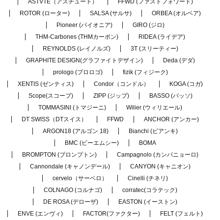
ASTVTE（アスチュート）
FFWD (ファストフォワード)
ROTOR (ローター)
SALSA (サルサ)
ORBEA (オルベア)
Pioneer (パイオニア)
GIRO (ジロ)
THM-Carbones (THMカーボン)
RIDEA (ライデア)
REYNOLDS (レイノルズ)
3T (スリーティー)
GRAPHITE DESIGN(グラファイトデザイン)
Deda (デダ)
prologo (プロロゴ)
fizik (フィジーク)
XENTIS (ゼンティス)
Condor（コンドル）
KOGA (コガ)
Scope(スコープ)
ZIPP (ジップ)
BASSO (バッソ)
TOMMASINI (トマジーニ)
Wilier (ウィリエール)
DT SWISS（DTスイス）
FFWD
ANCHOR (アンカー)
ARGON18 (アルゴン 18)
Bianchi (ビアンキ)
BMC (ビーエムシー)
BOMA
BROMPTON (ブロンプトン)
Campagnolo (カンパニョーロ)
Cannondale (キャノンデール)
CANYON (キャニオン)
cervelo（サーベロ）
Cinelli (チネリ)
COLNAGO (コルナゴ)
corratec(コラテック)
DE ROSA (デローザ)
EASTON (イーストン)
ENVE (エンヴィ)
FACTOR(ファクター)
FELT (フェルト)