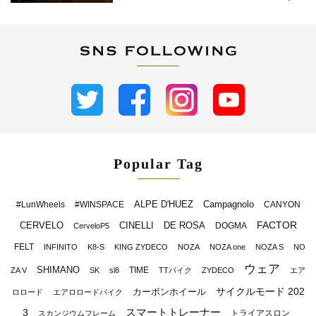
Popular Tag
ALPE D'HUEZ
Campagnolo
#LunWheels
#WINSPACE
CANYON
FACTOR
CERVELO
CINELLI
DE ROSA
DOGMA
CerveloP5
FELT
INFINITO
K8-S
KING ZYDECO
NOZA
NOZA one
NOZA S
NO
ウェア
SHIMANO
TIME
ZA V
SK
sl8
TTバイク
ZYDECO
エア
サイクルモード 202
カーボンホイール
ロロード
エアロロードバイク
スマートトレーナー
3
トライアスロン
スカンジウムフレーム