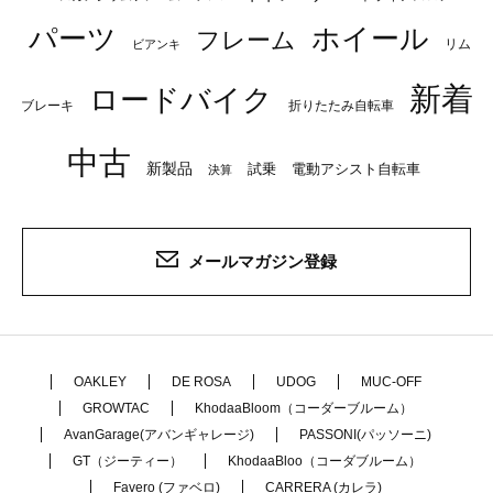
パーツ
ホイール
フレーム
リム
ビアンキ
新着
ロードバイク
ブレーキ
折りたたみ自転車
中古
新製品
試乗
電動アシスト自転車
決算
メールマガジン登録
OAKLEY
DE ROSA
UDOG
MUC-OFF
GROWTAC
KhodaaBloom（コーダーブルーム）
AvanGarage(アバンギャレージ)
PASSONI(パッソーニ)
GT（ジーティー）
KhodaaBloo（コーダブルーム）
Favero (ファベロ)
CARRERA (カレラ)