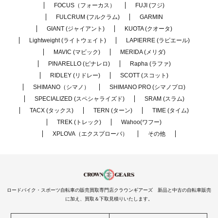
FOCUS（フォーカス）
FUJI (フジ)
FULCRUM (フルクラム)
GARMIN
GIANT (ジャイアント)
KUOTA (クオータ)
Lightweight (ライトウェイト)
LAPIERRE (ラピエール)
MAVIC (マビック)
MERIDA (メリダ)
PINARELLO (ピナレロ)
Rapha (ラファ)
RIDLEY (リドレー)
SCOTT (スコット)
SHIMANO（シマノ）
SHIMANO PRO (シマノプロ)
SPECIALIZED (スペシャライズド)
SRAM (スラム)
TACX (タックス)
TERN (ターン)
TIME (タイム)
TREK (トレック)
Wahoo(ワフー)
XPLOVA（エクスプローバ）
その他
ロードバイク・スポーツ自転車の販売買取専門店クラウンギアーズ 新品と中古の自転車販売
に加え、買取＆下取見積りいたします。