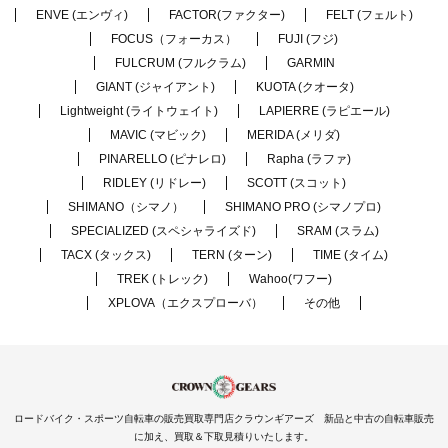
ENVE (エンヴィ)
FACTOR(ファクター)
FELT (フェルト)
FOCUS（フォーカス）
FUJI (フジ)
FULCRUM (フルクラム)
GARMIN
GIANT (ジャイアント)
KUOTA (クオータ)
Lightweight (ライトウェイト)
LAPIERRE (ラピエール)
MAVIC (マビック)
MERIDA (メリダ)
PINARELLO (ピナレロ)
Rapha (ラファ)
RIDLEY (リドレー)
SCOTT (スコット)
SHIMANO（シマノ）
SHIMANO PRO (シマノプロ)
SPECIALIZED (スペシャライズド)
SRAM (スラム)
TACX (タックス)
TERN (ターン)
TIME (タイム)
TREK (トレック)
Wahoo(ワフー)
XPLOVA（エクスプローバ）
その他
ロードバイク・スポーツ自転車の販売買取専門店クラウンギアーズ 新品と中古の自転車販売
に加え、買取＆下取見積りいたします。