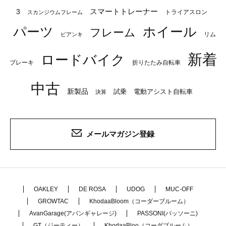
スマートトレーナー
3
トライアスロン
スカンジウムフレーム
パーツ
ホイール
フレーム
リム
ビアンキ
新着
ロードバイク
ブレーキ
折りたたみ自転車
中古
新製品
試乗
電動アシスト自転車
決算
メールマガジン登録
OAKLEY
DE ROSA
UDOG
MUC-OFF
GROWTAC
KhodaaBloom（コーダーブルーム）
AvanGarage(アバンギャレージ)
PASSONI(パッソーニ)
GT（ジーティー）
KhodaaBloo（コーダブルーム）