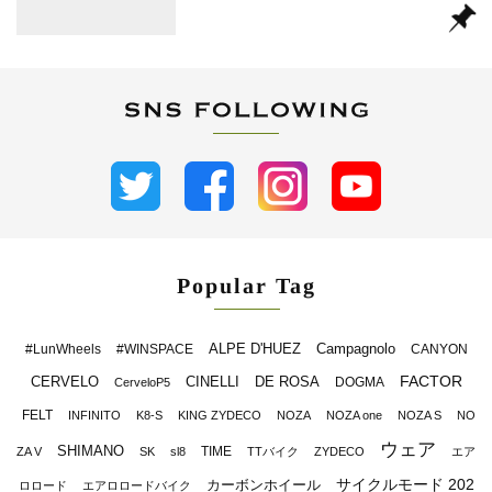
Popular Tag
ALPE D'HUEZ
Campagnolo
#LunWheels
#WINSPACE
CANYON
FACTOR
CERVELO
CINELLI
DE ROSA
DOGMA
CerveloP5
FELT
INFINITO
K8-S
KING ZYDECO
NOZA
NOZA one
NOZA S
NO
ウェア
SHIMANO
TIME
ZA V
SK
sl8
TTバイク
ZYDECO
エア
サイクルモード 202
カーボンホイール
ロロード
エアロロードバイク