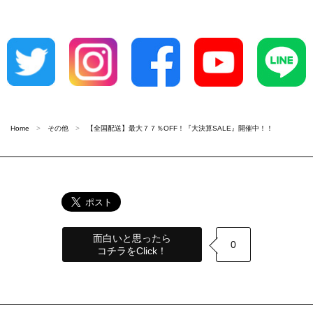
Home
その他
【全国配送】最大７７％OFF！『大決算SALE』開催中！！
面白いと思ったら
0
コチラをClick！