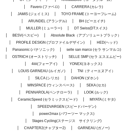
Favero (ファベロ)
CARRERA (カレラ)
JAMIS (ジェイミス)
TOYO FRAME (トーヨーフレーム)
ARUNDEL (アランデル)
BH (ビーエイチ)
MULLER (ミューラー)
DT Swiss(DTスイス)
BESV(ベスビー)
Absolute Black（アブソリュートブラック）
PROFILE DESIGN (プロファイルデザイン)
HED(ヘッド)
Panasonic (パナソニック)
selle san marco (セラ サンマルコ)
OSTRICH (オーストリッチ)
SELLE SMP (セラ エスエムピー)
4iiii(フォーアイ)
YONEX(ヨネックス)
LOUIS GARNEAU (ルイガノ)
TNI（ティーエヌアイ）
SILCA (シリカ)
DAHON (ダホン)
WINSPACE (ウィンスペース)
SEKA (セカ)
PENNAROLA(ペンナローラ)
LOOK (ルック)
CeramicSpeed (セラミックスピード)
MIYATA (ミヤタ)
SPEEDVARGEN (スピードバーゲン)
power2max (パワーツー マックス)
Stages Cycling(ステージス サイクリング)
CHAPTER2(チャプター2)
GARNEAU (ガノー)