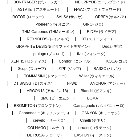
BONTRAGER (ボントレガー)
NEILPRYDE(ニールプライド)
ASTVTE（アスチュート）
FFWD (ファストフォワード)
ROTOR (ローター)
SALSA (サルサ)
ORBEA (オルベア)
Pioneer (パイオニア)
GIRO (ジロ)
THM-Carbones (THMカーボン)
RIDEA (ライデア)
REYNOLDS (レイノルズ)
3T (スリーティー)
GRAPHITE DESIGN(グラファイトデザイン)
Deda (デダ)
prologo (プロロゴ)
fizik (フィジーク)
XENTIS (ゼンティス)
Condor（コンドル）
KOGA (コガ)
Scope(スコープ)
ZIPP (ジップ)
BASSO (バッソ)
TOMMASINI (トマジーニ)
Wilier (ウィリエール)
DT SWISS（DTスイス）
FFWD
ANCHOR (アンカー)
ARGON18 (アルゴン 18)
Bianchi (ビアンキ)
BMC (ビーエムシー)
BOMA
BROMPTON (ブロンプトン)
Campagnolo (カンパニョーロ)
Cannondale (キャノンデール)
CANYON (キャニオン)
cervelo（サーベロ）
Cinelli (チネリ)
COLNAGO (コルナゴ)
corratec(コラテック)
DE ROSA (デローザ)
EASTON (イーストン)