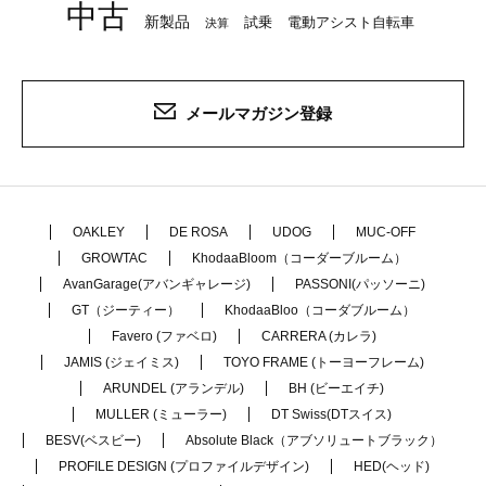
中古
新製品
試乗
電動アシスト自転車
決算
メールマガジン登録
OAKLEY
DE ROSA
UDOG
MUC-OFF
GROWTAC
KhodaaBloom（コーダーブルーム）
AvanGarage(アバンギャレージ)
PASSONI(パッソーニ)
GT（ジーティー）
KhodaaBloo（コーダブルーム）
Favero (ファベロ)
CARRERA (カレラ)
JAMIS (ジェイミス)
TOYO FRAME (トーヨーフレーム)
ARUNDEL (アランデル)
BH (ビーエイチ)
MULLER (ミューラー)
DT Swiss(DTスイス)
BESV(ベスビー)
Absolute Black（アブソリュートブラック）
PROFILE DESIGN (プロファイルデザイン)
HED(ヘッド)