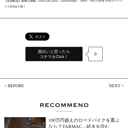
【全国配送】動画も掲載！SPECIALIZED・Cannondale・TREK・FACTOR等 中古ロードバ
イク計8台入荷！
面白いと思ったら
0
コチラをClick！
<
BEFORE
NEXT
>
100万円超えのロードバイクを選ぶ
なら？TARMAC
…続きを読む