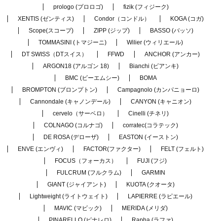
prologo (プロロゴ)
fizik (フィジーク)
XENTIS (ゼンティス)
Condor（コンドル）
KOGA (コガ)
Scope(スコープ)
ZIPP (ジップ)
BASSO (バッソ)
TOMMASINI (トマジーニ)
Wilier (ウィリエール)
DT SWISS（DTスイス）
FFWD
ANCHOR (アンカー)
ARGON18 (アルゴン 18)
Bianchi (ビアンキ)
BMC (ビーエムシー)
BOMA
BROMPTON (ブロンプトン)
Campagnolo (カンパニョーロ)
Cannondale (キャノンデール)
CANYON (キャニオン)
cervelo（サーベロ）
Cinelli (チネリ)
COLNAGO (コルナゴ)
corratec(コラテック)
DE ROSA (デローザ)
EASTON (イーストン)
ENVE (エンヴィ)
FACTOR(ファクター)
FELT (フェルト)
FOCUS（フォーカス）
FUJI (フジ)
FULCRUM (フルクラム)
GARMIN
GIANT (ジャイアント)
KUOTA (クオータ)
Lightweight (ライトウェイト)
LAPIERRE (ラピエール)
MAVIC (マビック)
MERIDA (メリダ)
PINARELLO (ピナレロ)
Rapha (ラファ)