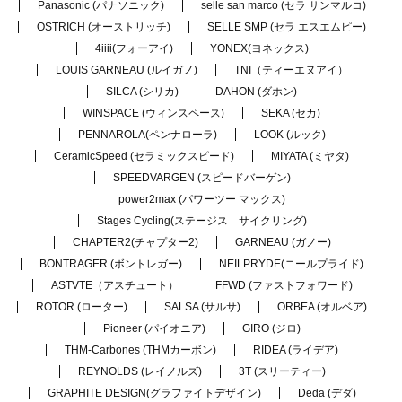
Panasonic (パナソニック)
selle san marco (セラ サンマルコ)
OSTRICH (オーストリッチ)
SELLE SMP (セラ エスエムピー)
4iiii(フォーアイ)
YONEX(ヨネックス)
LOUIS GARNEAU (ルイガノ)
TNI（ティーエヌアイ）
SILCA (シリカ)
DAHON (ダホン)
WINSPACE (ウィンスペース)
SEKA (セカ)
PENNAROLA(ペンナローラ)
LOOK (ルック)
CeramicSpeed (セラミックスピード)
MIYATA (ミヤタ)
SPEEDVARGEN (スピードバーゲン)
power2max (パワーツー マックス)
Stages Cycling(ステージス サイクリング)
CHAPTER2(チャプター2)
GARNEAU (ガノー)
BONTRAGER (ボントレガー)
NEILPRYDE(ニールプライド)
ASTVTE（アスチュート）
FFWD (ファストフォワード)
ROTOR (ローター)
SALSA (サルサ)
ORBEA (オルベア)
Pioneer (パイオニア)
GIRO (ジロ)
THM-Carbones (THMカーボン)
RIDEA (ライデア)
REYNOLDS (レイノルズ)
3T (スリーティー)
GRAPHITE DESIGN(グラファイトデザイン)
Deda (デダ)