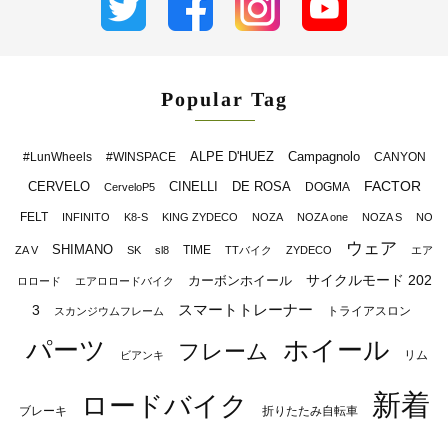
Popular Tag
ALPE D'HUEZ
Campagnolo
#LunWheels
#WINSPACE
CANYON
FACTOR
CERVELO
CINELLI
DE ROSA
DOGMA
CerveloP5
FELT
INFINITO
K8-S
KING ZYDECO
NOZA
NOZA one
NOZA S
NO
ウェア
SHIMANO
TIME
ZA V
SK
sl8
TTバイク
ZYDECO
エア
サイクルモード 202
カーボンホイール
ロロード
エアロロードバイク
スマートトレーナー
3
トライアスロン
スカンジウムフレーム
パーツ
ホイール
フレーム
リム
ビアンキ
新着
ロードバイク
ブレーキ
折りたたみ自転車