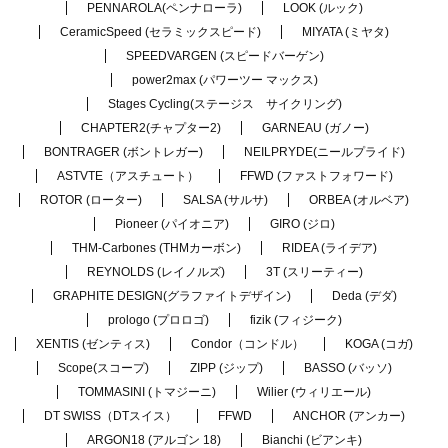
PENNAROLA(ペンナローラ)
LOOK (ルック)
CeramicSpeed (セラミックスピード)
MIYATA (ミヤタ)
SPEEDVARGEN (スピードバーゲン)
power2max (パワーツー マックス)
Stages Cycling(ステージス サイクリング)
CHAPTER2(チャプター2)
GARNEAU (ガノー)
BONTRAGER (ボントレガー)
NEILPRYDE(ニールプライド)
ASTVTE（アスチュート）
FFWD (ファストフォワード)
ROTOR (ローター)
SALSA (サルサ)
ORBEA (オルベア)
Pioneer (パイオニア)
GIRO (ジロ)
THM-Carbones (THMカーボン)
RIDEA (ライデア)
REYNOLDS (レイノルズ)
3T (スリーティー)
GRAPHITE DESIGN(グラファイトデザイン)
Deda (デダ)
prologo (プロロゴ)
fizik (フィジーク)
XENTIS (ゼンティス)
Condor（コンドル）
KOGA (コガ)
Scope(スコープ)
ZIPP (ジップ)
BASSO (バッソ)
TOMMASINI (トマジーニ)
Wilier (ウィリエール)
DT SWISS（DTスイス）
FFWD
ANCHOR (アンカー)
ARGON18 (アルゴン 18)
Bianchi (ビアンキ)