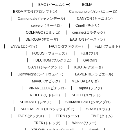
BMC (ビーエムシー)
BOMA
BROMPTON (ブロンプトン)
Campagnolo (カンパニョーロ)
Cannondale (キャノンデール)
CANYON (キャニオン)
cervelo（サーベロ）
Cinelli (チネリ)
COLNAGO (コルナゴ)
corratec(コラテック)
DE ROSA (デローザ)
EASTON (イーストン)
ENVE (エンヴィ)
FACTOR(ファクター)
FELT (フェルト)
FOCUS（フォーカス）
FUJI (フジ)
FULCRUM (フルクラム)
GARMIN
GIANT (ジャイアント)
KUOTA (クオータ)
Lightweight (ライトウェイト)
LAPIERRE (ラピエール)
MAVIC (マビック)
MERIDA (メリダ)
PINARELLO (ピナレロ)
Rapha (ラファ)
RIDLEY (リドレー)
SCOTT (スコット)
SHIMANO（シマノ）
SHIMANO PRO (シマノプロ)
SPECIALIZED (スペシャライズド)
SRAM (スラム)
TACX (タックス)
TERN (ターン)
TIME (タイム)
TREK (トレック)
Wahoo(ワフー)
XPLOVA（エクスプローバ）
その他