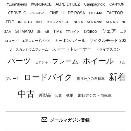
ALPE D'HUEZ
Campagnolo
#LunWheels
#WINSPACE
CANYON
FACTOR
CERVELO
CINELLI
DE ROSA
DOGMA
CerveloP5
FELT
INFINITO
K8-S
KING ZYDECO
NOZA
NOZA one
NOZA S
NO
ウェア
SHIMANO
TIME
ZA V
SK
sl8
TTバイク
ZYDECO
エア
サイクルモード 202
カーボンホイール
ロロード
エアロロードバイク
スマートトレーナー
3
トライアスロン
スカンジウムフレーム
パーツ
ホイール
フレーム
リム
ビアンキ
新着
ロードバイク
ブレーキ
折りたたみ自転車
中古
新製品
試乗
電動アシスト自転車
決算
メールマガジン登録