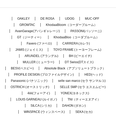
OAKLEY
DE ROSA
UDOG
MUC-OFF
GROWTAC
KhodaaBloom（コーダーブルーム）
AvanGarage(アバンギャレージ)
PASSONI(パッソーニ)
GT（ジーティー）
KhodaaBloo（コーダブルーム）
Favero (ファベロ)
CARRERA (カレラ)
JAMIS (ジェイミス)
TOYO FRAME (トーヨーフレーム)
ARUNDEL (アランデル)
BH (ビーエイチ)
MULLER (ミューラー)
DT Swiss(DTスイス)
BESV(ベスビー)
Absolute Black（アブソリュートブラック）
PROFILE DESIGN (プロファイルデザイン)
HED(ヘッド)
Panasonic (パナソニック)
selle san marco (セラ サンマルコ)
OSTRICH (オーストリッチ)
SELLE SMP (セラ エスエムピー)
4iiii(フォーアイ)
YONEX(ヨネックス)
LOUIS GARNEAU (ルイガノ)
TNI（ティーエヌアイ）
SILCA (シリカ)
DAHON (ダホン)
WINSPACE (ウィンスペース)
SEKA (セカ)