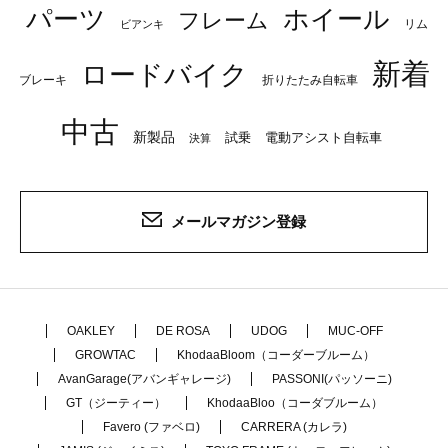
パーツ
ホイール
フレーム
リム
ビアンキ
新着
ロードバイク
ブレーキ
折りたたみ自転車
中古
新製品
試乗
電動アシスト自転車
決算
メールマガジン登録
OAKLEY
DE ROSA
UDOG
MUC-OFF
GROWTAC
KhodaaBloom（コーダーブルーム）
AvanGarage(アバンギャレージ)
PASSONI(パッソーニ)
GT（ジーティー）
KhodaaBloo（コーダブルーム）
Favero (ファベロ)
CARRERA (カレラ)