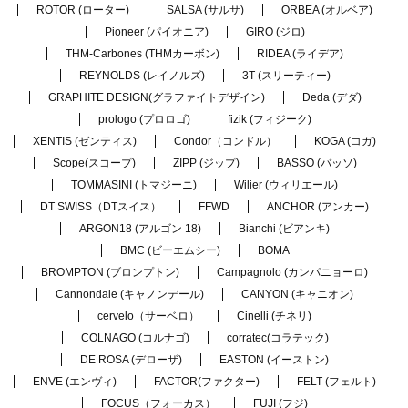
ROTOR (ローター)
SALSA (サルサ)
ORBEA (オルベア)
Pioneer (パイオニア)
GIRO (ジロ)
THM-Carbones (THMカーボン)
RIDEA (ライデア)
REYNOLDS (レイノルズ)
3T (スリーティー)
GRAPHITE DESIGN(グラファイトデザイン)
Deda (デダ)
prologo (プロロゴ)
fizik (フィジーク)
XENTIS (ゼンティス)
Condor（コンドル）
KOGA (コガ)
Scope(スコープ)
ZIPP (ジップ)
BASSO (バッソ)
TOMMASINI (トマジーニ)
Wilier (ウィリエール)
DT SWISS（DTスイス）
FFWD
ANCHOR (アンカー)
ARGON18 (アルゴン 18)
Bianchi (ビアンキ)
BMC (ビーエムシー)
BOMA
BROMPTON (ブロンプトン)
Campagnolo (カンパニョーロ)
Cannondale (キャノンデール)
CANYON (キャニオン)
cervelo（サーベロ）
Cinelli (チネリ)
COLNAGO (コルナゴ)
corratec(コラテック)
DE ROSA (デローザ)
EASTON (イーストン)
ENVE (エンヴィ)
FACTOR(ファクター)
FELT (フェルト)
FOCUS（フォーカス）
FUJI (フジ)