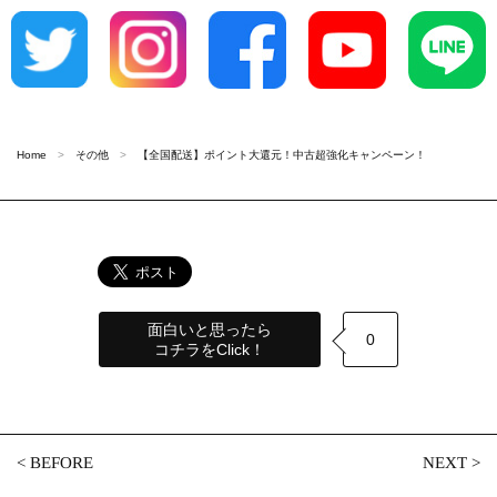
Home
その他
【全国配送】ポイント大還元！中古超強化キャンペーン！
面白いと思ったら
0
コチラをClick！
<
BEFORE
NEXT
>