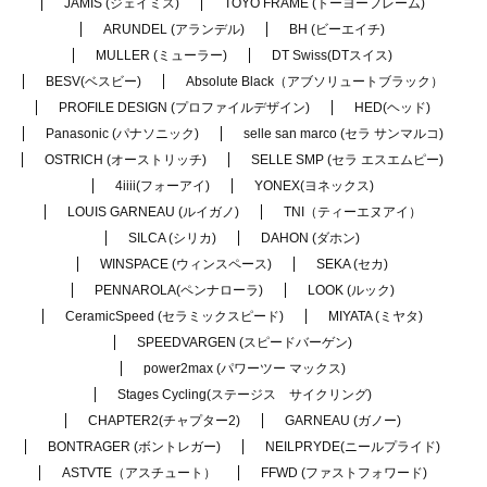
JAMIS (ジェイミス)
TOYO FRAME (トーヨーフレーム)
ARUNDEL (アランデル)
BH (ビーエイチ)
MULLER (ミューラー)
DT Swiss(DTスイス)
BESV(ベスビー)
Absolute Black（アブソリュートブラック）
PROFILE DESIGN (プロファイルデザイン)
HED(ヘッド)
Panasonic (パナソニック)
selle san marco (セラ サンマルコ)
OSTRICH (オーストリッチ)
SELLE SMP (セラ エスエムピー)
4iiii(フォーアイ)
YONEX(ヨネックス)
LOUIS GARNEAU (ルイガノ)
TNI（ティーエヌアイ）
SILCA (シリカ)
DAHON (ダホン)
WINSPACE (ウィンスペース)
SEKA (セカ)
PENNAROLA(ペンナローラ)
LOOK (ルック)
CeramicSpeed (セラミックスピード)
MIYATA (ミヤタ)
SPEEDVARGEN (スピードバーゲン)
power2max (パワーツー マックス)
Stages Cycling(ステージス サイクリング)
CHAPTER2(チャプター2)
GARNEAU (ガノー)
BONTRAGER (ボントレガー)
NEILPRYDE(ニールプライド)
ASTVTE（アスチュート）
FFWD (ファストフォワード)