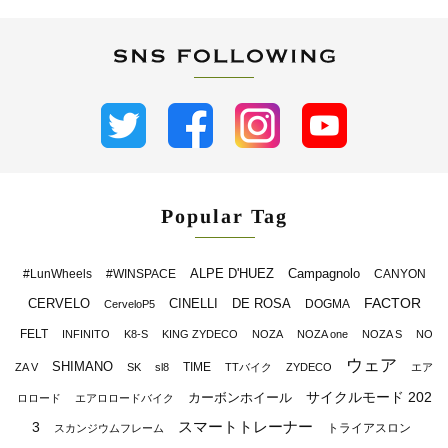
Popular Tag
ALPE D'HUEZ
Campagnolo
#LunWheels
#WINSPACE
CANYON
FACTOR
CERVELO
CINELLI
DE ROSA
DOGMA
CerveloP5
FELT
INFINITO
K8-S
KING ZYDECO
NOZA
NOZA one
NOZA S
NO
ウェア
SHIMANO
TIME
ZA V
SK
sl8
TTバイク
ZYDECO
エア
サイクルモード 202
カーボンホイール
ロロード
エアロロードバイク
スマートトレーナー
3
トライアスロン
スカンジウムフレーム