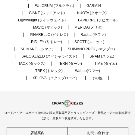
FULCRUM (フルクラム)
GARMIN
GIANT (ジャイアント)
KUOTA (クオータ)
Lightweight (ライトウェイト)
LAPIERRE (ラピエール)
MAVIC (マビック)
MERIDA (メリダ)
PINARELLO (ピナレロ)
Rapha (ラファ)
RIDLEY (リドレー)
SCOTT (スコット)
SHIMANO（シマノ）
SHIMANO PRO (シマノプロ)
SPECIALIZED (スペシャライズド)
SRAM (スラム)
TACX (タックス)
TERN (ターン)
TIME (タイム)
TREK (トレック)
Wahoo(ワフー)
XPLOVA（エクスプローバ）
その他
ロードバイク・スポーツ自転車の販売買取専門店クラウンギアーズ 新品と中古の自転車販売
に加え、買取＆下取見積りいたします。
店舗案内
お問い合わせ