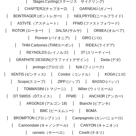
Stages Cycling(ステージス サイクリング)
CHAPTER2(チャプター2)
GARNEAU (ガノー)
BONTRAGER (ボントレガー)
NEILPRYDE(ニールプライド)
ASTVTE（アスチュート）
FFWD (ファストフォワード)
ROTOR (ローター)
SALSA (サルサ)
ORBEA (オルベア)
Pioneer (パイオニア)
GIRO (ジロ)
THM-Carbones (THMカーボン)
RIDEA (ライデア)
REYNOLDS (レイノルズ)
3T (スリーティー)
GRAPHITE DESIGN(グラファイトデザイン)
Deda (デダ)
prologo (プロロゴ)
fizik (フィジーク)
XENTIS (ゼンティス)
Condor（コンドル）
KOGA (コガ)
Scope(スコープ)
ZIPP (ジップ)
BASSO (バッソ)
TOMMASINI (トマジーニ)
Wilier (ウィリエール)
DT SWISS（DTスイス）
FFWD
ANCHOR (アンカー)
ARGON18 (アルゴン 18)
Bianchi (ビアンキ)
BMC (ビーエムシー)
BOMA
BROMPTON (ブロンプトン)
Campagnolo (カンパニョーロ)
Cannondale (キャノンデール)
CANYON (キャニオン)
cervelo（サーベロ）
Cinelli (チネリ)