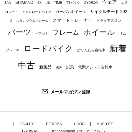
ウェア
SHIMANO
TIME
ZA V
SK
sl8
TTバイク
ZYDECO
エア
サイクルモード 202
カーボンホイール
ロロード
エアロロードバイク
スマートトレーナー
3
トライアスロン
スカンジウムフレーム
パーツ
ホイール
フレーム
リム
ビアンキ
新着
ロードバイク
ブレーキ
折りたたみ自転車
中古
新製品
試乗
電動アシスト自転車
決算
メールマガジン登録
OAKLEY
DE ROSA
UDOG
MUC-OFF
GROWTAC
KhodaaBloom（コーダーブルーム）