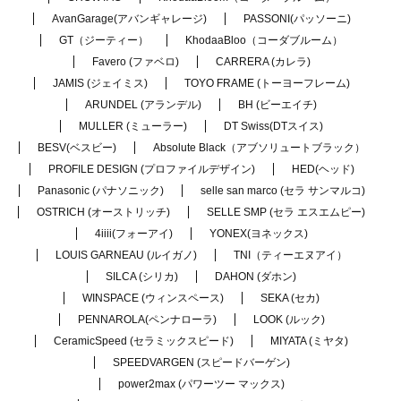
AvanGarage(アバンギャレージ)
PASSONI(パッソーニ)
GT（ジーティー）
KhodaaBloo（コーダブルーム）
Favero (ファベロ)
CARRERA (カレラ)
JAMIS (ジェイミス)
TOYO FRAME (トーヨーフレーム)
ARUNDEL (アランデル)
BH (ビーエイチ)
MULLER (ミューラー)
DT Swiss(DTスイス)
BESV(ベスビー)
Absolute Black（アブソリュートブラック）
PROFILE DESIGN (プロファイルデザイン)
HED(ヘッド)
Panasonic (パナソニック)
selle san marco (セラ サンマルコ)
OSTRICH (オーストリッチ)
SELLE SMP (セラ エスエムピー)
4iiii(フォーアイ)
YONEX(ヨネックス)
LOUIS GARNEAU (ルイガノ)
TNI（ティーエヌアイ）
SILCA (シリカ)
DAHON (ダホン)
WINSPACE (ウィンスペース)
SEKA (セカ)
PENNAROLA(ペンナローラ)
LOOK (ルック)
CeramicSpeed (セラミックスピード)
MIYATA (ミヤタ)
SPEEDVARGEN (スピードバーゲン)
power2max (パワーツー マックス)