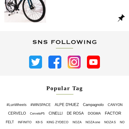
Popular Tag
ALPE D'HUEZ
Campagnolo
#LunWheels
#WINSPACE
CANYON
FACTOR
CERVELO
CINELLI
DE ROSA
DOGMA
CerveloP5
FELT
INFINITO
K8-S
KING ZYDECO
NOZA
NOZA one
NOZA S
NO