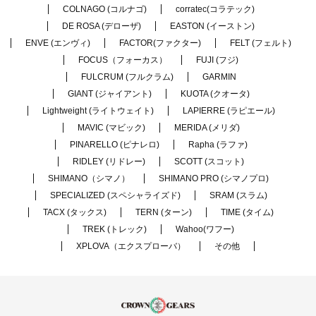
COLNAGO (コルナゴ)
corratec(コラテック)
DE ROSA (デローザ)
EASTON (イーストン)
ENVE (エンヴィ)
FACTOR(ファクター)
FELT (フェルト)
FOCUS（フォーカス）
FUJI (フジ)
FULCRUM (フルクラム)
GARMIN
GIANT (ジャイアント)
KUOTA (クオータ)
Lightweight (ライトウェイト)
LAPIERRE (ラピエール)
MAVIC (マビック)
MERIDA (メリダ)
PINARELLO (ピナレロ)
Rapha (ラファ)
RIDLEY (リドレー)
SCOTT (スコット)
SHIMANO（シマノ）
SHIMANO PRO (シマノプロ)
SPECIALIZED (スペシャライズド)
SRAM (スラム)
TACX (タックス)
TERN (ターン)
TIME (タイム)
TREK (トレック)
Wahoo(ワフー)
XPLOVA（エクスプローバ）
その他