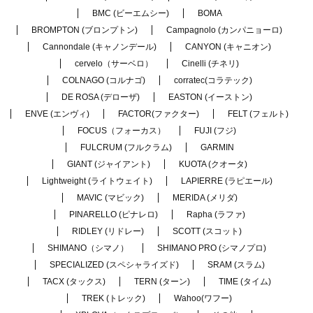
BMC (ビーエムシー)
BOMA
BROMPTON (ブロンプトン)
Campagnolo (カンパニョーロ)
Cannondale (キャノンデール)
CANYON (キャニオン)
cervelo（サーベロ）
Cinelli (チネリ)
COLNAGO (コルナゴ)
corratec(コラテック)
DE ROSA (デローザ)
EASTON (イーストン)
ENVE (エンヴィ)
FACTOR(ファクター)
FELT (フェルト)
FOCUS（フォーカス）
FUJI (フジ)
FULCRUM (フルクラム)
GARMIN
GIANT (ジャイアント)
KUOTA (クオータ)
Lightweight (ライトウェイト)
LAPIERRE (ラピエール)
MAVIC (マビック)
MERIDA (メリダ)
PINARELLO (ピナレロ)
Rapha (ラファ)
RIDLEY (リドレー)
SCOTT (スコット)
SHIMANO（シマノ）
SHIMANO PRO (シマノプロ)
SPECIALIZED (スペシャライズド)
SRAM (スラム)
TACX (タックス)
TERN (ターン)
TIME (タイム)
TREK (トレック)
Wahoo(ワフー)