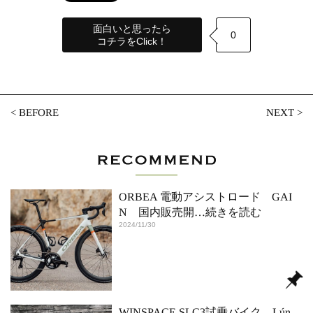
面白いと思ったら
0
コチラをClick！
<
BEFORE
NEXT
>
ORBEA 電動アシストロード GAI
N 国内販売開
…続きを読む
2024/11/30
WINSPACE SLC3試乗バイク Lún