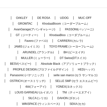
OAKLEY
DE ROSA
UDOG
MUC-OFF
GROWTAC
KhodaaBloom（コーダーブルーム）
AvanGarage(アバンギャレージ)
PASSONI(パッソーニ)
GT（ジーティー）
KhodaaBloo（コーダブルーム）
Favero (ファベロ)
CARRERA (カレラ)
JAMIS (ジェイミス)
TOYO FRAME (トーヨーフレーム)
ARUNDEL (アランデル)
BH (ビーエイチ)
MULLER (ミューラー)
DT Swiss(DTスイス)
BESV(ベスビー)
Absolute Black（アブソリュートブラック）
PROFILE DESIGN (プロファイルデザイン)
HED(ヘッド)
Panasonic (パナソニック)
selle san marco (セラ サンマルコ)
OSTRICH (オーストリッチ)
SELLE SMP (セラ エスエムピー)
4iiii(フォーアイ)
YONEX(ヨネックス)
LOUIS GARNEAU (ルイガノ)
TNI（ティーエヌアイ）
SILCA (シリカ)
DAHON (ダホン)
WINSPACE (ウィンスペース)
SEKA (セカ)