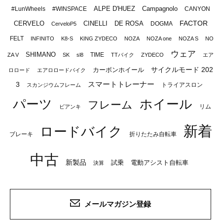
ALPE D'HUEZ
Campagnolo
#LunWheels
#WINSPACE
CANYON
FACTOR
CERVELO
CINELLI
DE ROSA
DOGMA
CerveloP5
FELT
INFINITO
K8-S
KING ZYDECO
NOZA
NOZA one
NOZA S
NO
ウェア
SHIMANO
TIME
ZA V
SK
sl8
TTバイク
ZYDECO
エア
サイクルモード 202
カーボンホイール
ロロード
エアロロードバイク
スマートトレーナー
3
トライアスロン
スカンジウムフレーム
パーツ
ホイール
フレーム
リム
ビアンキ
新着
ロードバイク
ブレーキ
折りたたみ自転車
中古
新製品
試乗
電動アシスト自転車
決算
メールマガジン登録