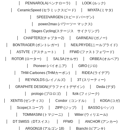
PENNAROLA(ペンナローラ)
LOOK (ルック)
CeramicSpeed (セラミックスピード)
MIYATA (ミヤタ)
SPEEDVARGEN (スピードバーゲン)
power2max (パワーツー マックス)
Stages Cycling(ステージス サイクリング)
CHAPTER2(チャプター2)
GARNEAU (ガノー)
BONTRAGER (ボントレガー)
NEILPRYDE(ニールプライド)
ASTVTE（アスチュート）
FFWD (ファストフォワード)
ROTOR (ローター)
SALSA (サルサ)
ORBEA (オルベア)
Pioneer (パイオニア)
GIRO (ジロ)
THM-Carbones (THMカーボン)
RIDEA (ライデア)
REYNOLDS (レイノルズ)
3T (スリーティー)
GRAPHITE DESIGN(グラファイトデザイン)
Deda (デダ)
prologo (プロロゴ)
fizik (フィジーク)
XENTIS (ゼンティス)
Condor（コンドル）
KOGA (コガ)
Scope(スコープ)
ZIPP (ジップ)
BASSO (バッソ)
TOMMASINI (トマジーニ)
Wilier (ウィリエール)
DT SWISS（DTスイス）
FFWD
ANCHOR (アンカー)
ARGON18 (アルゴン 18)
Bianchi (ビアンキ)