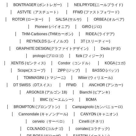
BONTRAGER (ボントレガー)
NEILPRYDE(ニールプライド)
ASTVTE（アスチュート）
FFWD (ファストフォワード)
ROTOR (ローター)
SALSA (サルサ)
ORBEA (オルベア)
Pioneer (パイオニア)
GIRO (ジロ)
THM-Carbones (THMカーボン)
RIDEA (ライデア)
REYNOLDS (レイノルズ)
3T (スリーティー)
GRAPHITE DESIGN(グラファイトデザイン)
Deda (デダ)
prologo (プロロゴ)
fizik (フィジーク)
XENTIS (ゼンティス)
Condor（コンドル）
KOGA (コガ)
Scope(スコープ)
ZIPP (ジップ)
BASSO (バッソ)
TOMMASINI (トマジーニ)
Wilier (ウィリエール)
DT SWISS（DTスイス）
FFWD
ANCHOR (アンカー)
ARGON18 (アルゴン 18)
Bianchi (ビアンキ)
BMC (ビーエムシー)
BOMA
BROMPTON (ブロンプトン)
Campagnolo (カンパニョーロ)
Cannondale (キャノンデール)
CANYON (キャニオン)
cervelo（サーベロ）
Cinelli (チネリ)
COLNAGO (コルナゴ)
corratec(コラテック)