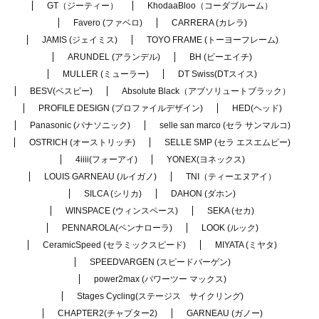
GT（ジーティー）
KhodaaBloo（コーダブルーム）
Favero (ファベロ)
CARRERA (カレラ)
JAMIS (ジェイミス)
TOYO FRAME (トーヨーフレーム)
ARUNDEL (アランデル)
BH (ビーエイチ)
MULLER (ミューラー)
DT Swiss(DTスイス)
BESV(ベスビー)
Absolute Black（アブソリュートブラック）
PROFILE DESIGN (プロファイルデザイン)
HED(ヘッド)
Panasonic (パナソニック)
selle san marco (セラ サンマルコ)
OSTRICH (オーストリッチ)
SELLE SMP (セラ エスエムピー)
4iiii(フォーアイ)
YONEX(ヨネックス)
LOUIS GARNEAU (ルイガノ)
TNI（ティーエヌアイ）
SILCA (シリカ)
DAHON (ダホン)
WINSPACE (ウィンスペース)
SEKA (セカ)
PENNAROLA(ペンナローラ)
LOOK (ルック)
CeramicSpeed (セラミックスピード)
MIYATA (ミヤタ)
SPEEDVARGEN (スピードバーゲン)
power2max (パワーツー マックス)
Stages Cycling(ステージス サイクリング)
CHAPTER2(チャプター2)
GARNEAU (ガノー)