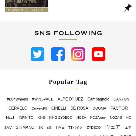
Popular Tag
ALPE D'HUEZ
Campagnolo
#LunWheels
#WINSPACE
CANYON
FACTOR
CERVELO
CINELLI
DE ROSA
DOGMA
CerveloP5
FELT
INFINITO
K8-S
KING ZYDECO
NOZA
NOZA one
NOZA S
NO
ウェア
SHIMANO
TIME
ZA V
SK
sl8
TTバイク
ZYDECO
エア