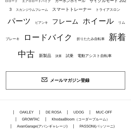
サイクルモード 202
カーボンホイール
ロロード
エアロロードバイク
スマートトレーナー
3
トライアスロン
スカンジウムフレーム
パーツ
ホイール
フレーム
リム
ビアンキ
新着
ロードバイク
ブレーキ
折りたたみ自転車
中古
新製品
試乗
電動アシスト自転車
決算
メールマガジン登録
OAKLEY
DE ROSA
UDOG
MUC-OFF
GROWTAC
KhodaaBloom（コーダーブルーム）
AvanGarage(アバンギャレージ)
PASSONI(パッソーニ)