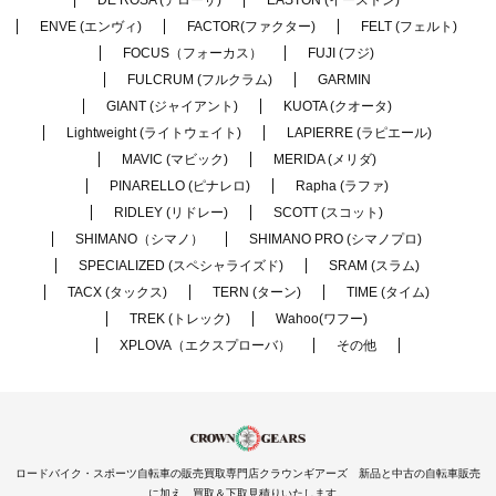
DE ROSA (デローザ)
EASTON (イーストン)
ENVE (エンヴィ)
FACTOR(ファクター)
FELT (フェルト)
FOCUS（フォーカス）
FUJI (フジ)
FULCRUM (フルクラム)
GARMIN
GIANT (ジャイアント)
KUOTA (クオータ)
Lightweight (ライトウェイト)
LAPIERRE (ラピエール)
MAVIC (マビック)
MERIDA (メリダ)
PINARELLO (ピナレロ)
Rapha (ラファ)
RIDLEY (リドレー)
SCOTT (スコット)
SHIMANO（シマノ）
SHIMANO PRO (シマノプロ)
SPECIALIZED (スペシャライズド)
SRAM (スラム)
TACX (タックス)
TERN (ターン)
TIME (タイム)
TREK (トレック)
Wahoo(ワフー)
XPLOVA（エクスプローバ）
その他
ロードバイク・スポーツ自転車の販売買取専門店クラウンギアーズ 新品と中古の自転車販売
に加え、買取＆下取見積りいたします。