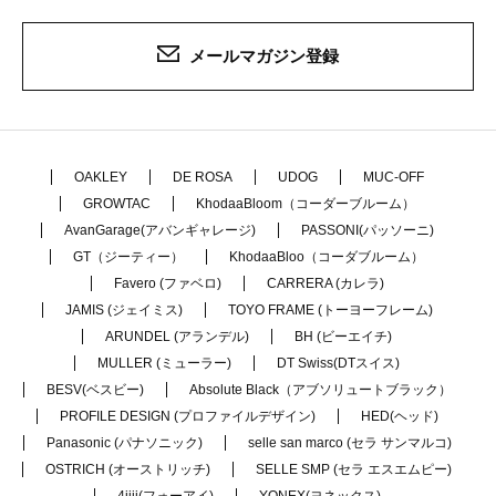
メールマガジン登録
OAKLEY
DE ROSA
UDOG
MUC-OFF
GROWTAC
KhodaaBloom（コーダーブルーム）
AvanGarage(アバンギャレージ)
PASSONI(パッソーニ)
GT（ジーティー）
KhodaaBloo（コーダブルーム）
Favero (ファベロ)
CARRERA (カレラ)
JAMIS (ジェイミス)
TOYO FRAME (トーヨーフレーム)
ARUNDEL (アランデル)
BH (ビーエイチ)
MULLER (ミューラー)
DT Swiss(DTスイス)
BESV(ベスビー)
Absolute Black（アブソリュートブラック）
PROFILE DESIGN (プロファイルデザイン)
HED(ヘッド)
Panasonic (パナソニック)
selle san marco (セラ サンマルコ)
OSTRICH (オーストリッチ)
SELLE SMP (セラ エスエムピー)
4iiii(フォーアイ)
YONEX(ヨネックス)