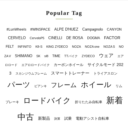
Popular Tag
ALPE D'HUEZ
Campagnolo
#LunWheels
#WINSPACE
CANYON
FACTOR
CERVELO
CINELLI
DE ROSA
DOGMA
CerveloP5
FELT
INFINITO
K8-S
KING ZYDECO
NOZA
NOZA one
NOZA S
NO
ウェア
SHIMANO
TIME
ZA V
SK
sl8
TTバイク
ZYDECO
エア
サイクルモード 202
カーボンホイール
ロロード
エアロロードバイク
スマートトレーナー
3
トライアスロン
スカンジウムフレーム
パーツ
ホイール
フレーム
リム
ビアンキ
新着
ロードバイク
ブレーキ
折りたたみ自転車
中古
新製品
試乗
電動アシスト自転車
決算