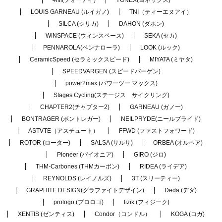
LOUIS GARNEAU (ルイガノ)
TNI（ティーエヌアイ）
SILCA (シリカ)
DAHON (ダホン)
WINSPACE (ウィンスペース)
SEKA (セカ)
PENNAROLA(ペンナローラ)
LOOK (ルック)
CeramicSpeed (セラミックスピード)
MIYATA (ミヤタ)
SPEEDVARGEN (スピードバーゲン)
power2max (パワーツー マックス)
Stages Cycling(ステージス サイクリング)
CHAPTER2(チャプター2)
GARNEAU (ガノー)
BONTRAGER (ボントレガー)
NEILPRYDE(ニールプライド)
ASTVTE（アスチュート）
FFWD (ファストフォワード)
ROTOR (ローター)
SALSA (サルサ)
ORBEA (オルベア)
Pioneer (パイオニア)
GIRO (ジロ)
THM-Carbones (THMカーボン)
RIDEA (ライデア)
REYNOLDS (レイノルズ)
3T (スリーティー)
GRAPHITE DESIGN(グラファイトデザイン)
Deda (デダ)
prologo (プロロゴ)
fizik (フィジーク)
XENTIS (ゼンティス)
Condor（コンドル）
KOGA (コガ)