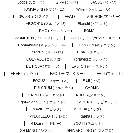
Scope(スコープ)
ZIPP (ジップ)
BASSO (バッソ)
TOMMASINI (トマジーニ)
Wilier (ウィリエール)
DT SWISS（DTスイス）
FFWD
ANCHOR (アンカー)
ARGON18 (アルゴン 18)
Bianchi (ビアンキ)
BMC (ビーエムシー)
BOMA
BROMPTON (ブロンプトン)
Campagnolo (カンパニョーロ)
Cannondale (キャノンデール)
CANYON (キャニオン)
cervelo（サーベロ）
Cinelli (チネリ)
COLNAGO (コルナゴ)
corratec(コラテック)
DE ROSA (デローザ)
EASTON (イーストン)
ENVE (エンヴィ)
FACTOR(ファクター)
FELT (フェルト)
FOCUS（フォーカス）
FUJI (フジ)
FULCRUM (フルクラム)
GARMIN
GIANT (ジャイアント)
KUOTA (クオータ)
Lightweight (ライトウェイト)
LAPIERRE (ラピエール)
MAVIC (マビック)
MERIDA (メリダ)
PINARELLO (ピナレロ)
Rapha (ラファ)
RIDLEY (リドレー)
SCOTT (スコット)
SHIMANO（シマノ）
SHIMANO PRO (シマノプロ)