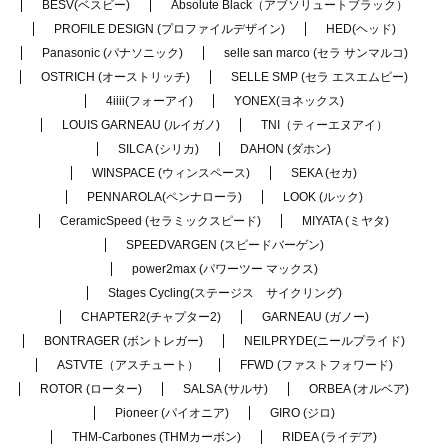
BESV(ベスビー)
Absolute Black（アブソリュートブラック）
PROFILE DESIGN (プロファイルデザイン)
HED(ヘッド)
Panasonic (パナソニック)
selle san marco (セラ サンマルコ)
OSTRICH (オーストリッチ)
SELLE SMP (セラ エスエムピー)
4iiii(フォーアイ)
YONEX(ヨネックス)
LOUIS GARNEAU (ルイガノ)
TNI（ティーエヌアイ）
SILCA (シリカ)
DAHON (ダホン)
WINSPACE (ウィンスペース)
SEKA (セカ)
PENNAROLA(ペンナローラ)
LOOK (ルック)
CeramicSpeed (セラミックスピード)
MIYATA (ミヤタ)
SPEEDVARGEN (スピードバーゲン)
power2max (パワーツー マックス)
Stages Cycling(ステージス サイクリング)
CHAPTER2(チャプター2)
GARNEAU (ガノー)
BONTRAGER (ボントレガー)
NEILPRYDE(ニールプライド)
ASTVTE（アスチュート）
FFWD (ファストフォワード)
ROTOR (ローター)
SALSA (サルサ)
ORBEA (オルベア)
Pioneer (パイオニア)
GIRO (ジロ)
THM-Carbones (THMカーボン)
RIDEA (ライデア)