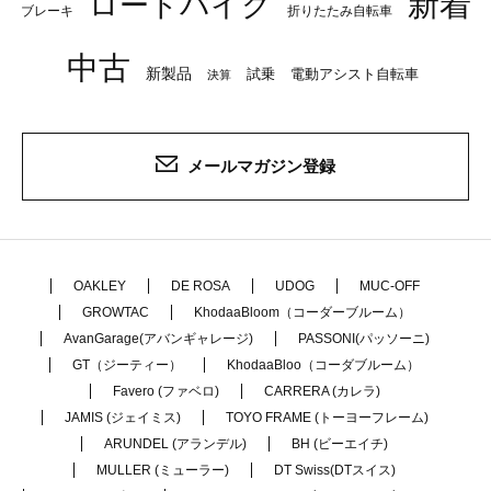
新着
ロードバイク
ブレーキ
折りたたみ自転車
中古
新製品
試乗
電動アシスト自転車
決算
メールマガジン登録
OAKLEY
DE ROSA
UDOG
MUC-OFF
GROWTAC
KhodaaBloom（コーダーブルーム）
AvanGarage(アバンギャレージ)
PASSONI(パッソーニ)
GT（ジーティー）
KhodaaBloo（コーダブルーム）
Favero (ファベロ)
CARRERA (カレラ)
JAMIS (ジェイミス)
TOYO FRAME (トーヨーフレーム)
ARUNDEL (アランデル)
BH (ビーエイチ)
MULLER (ミューラー)
DT Swiss(DTスイス)