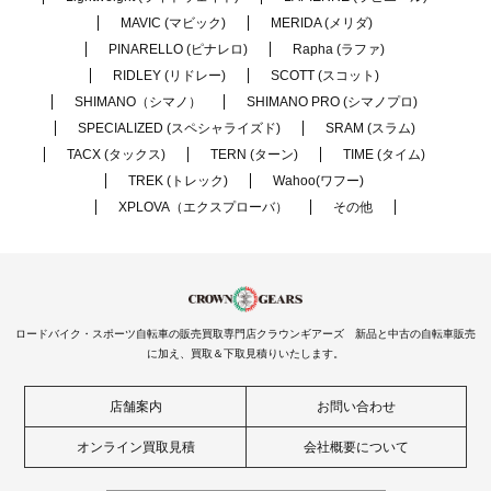
MAVIC (マビック)
MERIDA (メリダ)
PINARELLO (ピナレロ)
Rapha (ラファ)
RIDLEY (リドレー)
SCOTT (スコット)
SHIMANO（シマノ）
SHIMANO PRO (シマノプロ)
SPECIALIZED (スペシャライズド)
SRAM (スラム)
TACX (タックス)
TERN (ターン)
TIME (タイム)
TREK (トレック)
Wahoo(ワフー)
XPLOVA（エクスプローバ）
その他
ロードバイク・スポーツ自転車の販売買取専門店クラウンギアーズ 新品と中古の自転車販売
に加え、買取＆下取見積りいたします。
店舗案内
お問い合わせ
オンライン買取見積
会社概要について