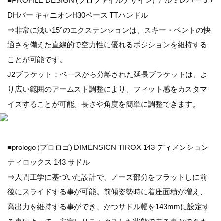
■PROFILE DESIGN (プロファイルデザイン) アルミレバー 5 +
DHバー キャニオンH30ベース TTハンドル
⇒非常に浅い15°のエクステンションは、スキー・ベントの快
適さを備えた直線的で空力性に優れるポジションを維持する
ことが可能です。
J2ブラケット：ベースから分離された延長ブラケットは、よ
り広い範囲のアームスト調整により、フィット感をカスタマ
イズすることが可能。長さや角度を簡単に調整できます。
■prologo (プロロゴ) DIMENSION TIROX 143 ディメンション
ティロックス 143 サドル
⇒人間工学に基づいた設計で、ノーズ部分をフラットしに前
後にスライドする事が可能。前傾姿勢時に着座面積が増え、
高出力を維持する事ができ、かつサドル幅を143mmに設定す