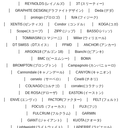
REYNOLDS (レイノルズ)
3T (スリーティー)
GRAPHITE DESIGN(グラファイトデザイン)
Deda (デダ)
prologo (プロロゴ)
fizik (フィジーク)
XENTIS (ゼンティス)
Condor（コンドル）
KOGA (コガ)
Scope(スコープ)
ZIPP (ジップ)
BASSO (バッソ)
TOMMASINI (トマジーニ)
Wilier (ウィリエール)
DT SWISS（DTスイス）
FFWD
ANCHOR (アンカー)
ARGON18 (アルゴン 18)
Bianchi (ビアンキ)
BMC (ビーエムシー)
BOMA
BROMPTON (ブロンプトン)
Campagnolo (カンパニョーロ)
Cannondale (キャノンデール)
CANYON (キャニオン)
cervelo（サーベロ）
Cinelli (チネリ)
COLNAGO (コルナゴ)
corratec(コラテック)
DE ROSA (デローザ)
EASTON (イーストン)
ENVE (エンヴィ)
FACTOR(ファクター)
FELT (フェルト)
FOCUS（フォーカス）
FUJI (フジ)
FULCRUM (フルクラム)
GARMIN
GIANT (ジャイアント)
KUOTA (クオータ)
Lightweight (ライトウェイト)
LAPIERRE (ラピエール)