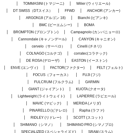
TOMMASINI (トマジーニ)
Wilier (ウィリエール)
DT SWISS（DTスイス）
FFWD
ANCHOR (アンカー)
ARGON18 (アルゴン 18)
Bianchi (ビアンキ)
BMC (ビーエムシー)
BOMA
BROMPTON (ブロンプトン)
Campagnolo (カンパニョーロ)
Cannondale (キャノンデール)
CANYON (キャニオン)
cervelo（サーベロ）
Cinelli (チネリ)
COLNAGO (コルナゴ)
corratec(コラテック)
DE ROSA (デローザ)
EASTON (イーストン)
ENVE (エンヴィ)
FACTOR(ファクター)
FELT (フェルト)
FOCUS（フォーカス）
FUJI (フジ)
FULCRUM (フルクラム)
GARMIN
GIANT (ジャイアント)
KUOTA (クオータ)
Lightweight (ライトウェイト)
LAPIERRE (ラピエール)
MAVIC (マビック)
MERIDA (メリダ)
PINARELLO (ピナレロ)
Rapha (ラファ)
RIDLEY (リドレー)
SCOTT (スコット)
SHIMANO（シマノ）
SHIMANO PRO (シマノプロ)
SPECIALIZED (スペシャライズド)
SRAM (スラム)