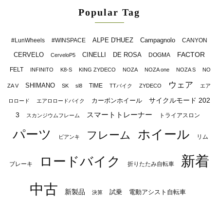
Popular Tag
ALPE D'HUEZ
Campagnolo
#LunWheels
#WINSPACE
CANYON
FACTOR
CERVELO
CINELLI
DE ROSA
DOGMA
CerveloP5
FELT
INFINITO
K8-S
KING ZYDECO
NOZA
NOZA one
NOZA S
NO
ウェア
SHIMANO
TIME
ZA V
SK
sl8
TTバイク
ZYDECO
エア
サイクルモード 202
カーボンホイール
ロロード
エアロロードバイク
スマートトレーナー
3
トライアスロン
スカンジウムフレーム
パーツ
ホイール
フレーム
リム
ビアンキ
新着
ロードバイク
ブレーキ
折りたたみ自転車
中古
新製品
試乗
電動アシスト自転車
決算