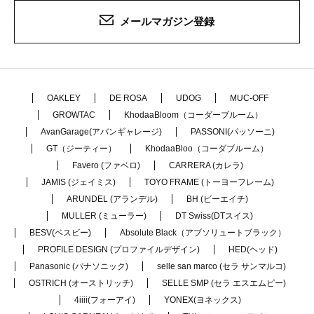
メールマガジン登録
OAKLEY
DE ROSA
UDOG
MUC-OFF
GROWTAC
KhodaaBloom（コーダーブルーム）
AvanGarage(アバンギャレージ)
PASSONI(パッソーニ)
GT（ジーティー）
KhodaaBloo（コーダブルーム）
Favero (ファベロ)
CARRERA (カレラ)
JAMIS (ジェイミス)
TOYO FRAME (トーヨーフレーム)
ARUNDEL (アランデル)
BH (ビーエイチ)
MULLER (ミューラー)
DT Swiss(DTスイス)
BESV(ベスビー)
Absolute Black（アブソリュートブラック）
PROFILE DESIGN (プロファイルデザイン)
HED(ヘッド)
Panasonic (パナソニック)
selle san marco (セラ サンマルコ)
OSTRICH (オーストリッチ)
SELLE SMP (セラ エスエムピー)
4iiii(フォーアイ)
YONEX(ヨネックス)