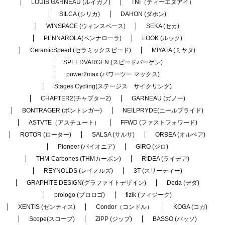
LOUIS GARNEAU (ルイガノ)
TNI（ティーエヌアイ）
SILCA (シリカ)
DAHON (ダホン)
WINSPACE (ウィンスペース)
SEKA (セカ)
PENNAROLA(ペンナローラ)
LOOK (ルック)
CeramicSpeed (セラミックスピード)
MIYATA (ミヤタ)
SPEEDVARGEN (スピードバーゲン)
power2max (パワーツー マックス)
Stages Cycling(ステージス サイクリング)
CHAPTER2(チャプター2)
GARNEAU (ガノー)
BONTRAGER (ボントレガー)
NEILPRYDE(ニールプライド)
ASTVTE（アスチュート）
FFWD (ファストフォワード)
ROTOR (ローター)
SALSA (サルサ)
ORBEA (オルベア)
Pioneer (パイオニア)
GIRO (ジロ)
THM-Carbones (THMカーボン)
RIDEA (ライデア)
REYNOLDS (レイノルズ)
3T (スリーティー)
GRAPHITE DESIGN(グラファイトデザイン)
Deda (デダ)
prologo (プロロゴ)
fizik (フィジーク)
XENTIS (ゼンティス)
Condor（コンドル）
KOGA (コガ)
Scope(スコープ)
ZIPP (ジップ)
BASSO (バッソ)